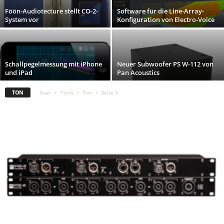
Föön-Audiotecture stellt CO-2-
Software für die Line-Array-
System vor
Konfiguration von Electro-Voice
Schallpegelmessung mit iPhone
Neuer Subwoofer PS W-112 von
und iPad
Pan Acoustics
TON
Start
Tools
Ton
Seite 3