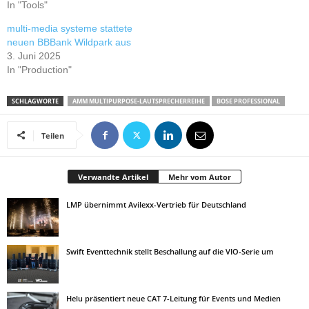
In "Tools"
multi-media systeme stattete
neuen BBBank Wildpark aus
3. Juni 2025
In "Production"
SCHLAGWORTE
AMM MULTIPURPOSE-LAUTSPRECHERREIHE
BOSE PROFESSIONAL
Teilen
Verwandte Artikel
Mehr vom Autor
LMP übernimmt Avilexx-Vertrieb für Deutschland
Swift Eventtechnik stellt Beschallung auf die VIO-Serie um
Helu präsentiert neue CAT 7-Leitung für Events und Medien