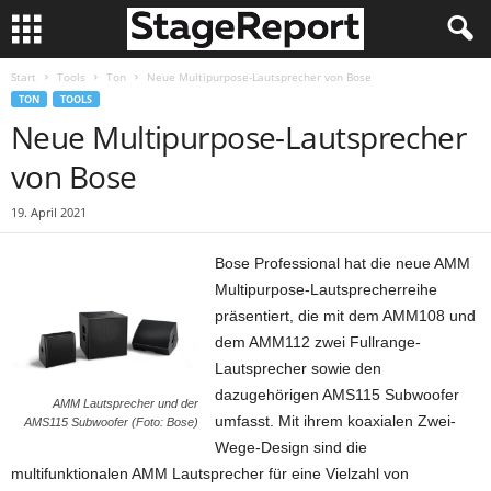
Start
Tools
Ton
Neue Multipurpose-Lautsprecher von Bose
TON
TOOLS
Neue Multipurpose-Lautsprecher
von Bose
19. April 2021
Bose Professional hat die neue AMM
Multipurpose-Lautsprecherreihe
präsentiert, die mit dem AMM108 und
dem AMM112 zwei Fullrange-
Lautsprecher sowie den
dazugehörigen AMS115 Subwoofer
AMM Lautsprecher und der
umfasst. Mit ihrem koaxialen Zwei-
AMS115 Subwoofer (Foto: Bose)
Wege-Design sind die
multifunktionalen AMM Lautsprecher für eine Vielzahl von