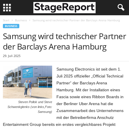
Start
Business
Samsung wird technischer Partner der Barclays Arena Hamburg
BUSINESS
Samsung wird technischer Partner
der Barclays Arena Hamburg
29. Juli 2025
Samsung Electronics ist seit dem 1.
Juli 2025 offizieller „Official Technical
Partner“ der Barclays Arena
Hamburg. Mit der Installation eines
Fascia sowie eines Ribbon Boards in
Steven Pollok und Steve
der Berliner Uber Arena hat die
Schwenkglenks (von links,Foto:
Zusammenarbeit des Unternehmens
Samsung)
mit der Betreiberfirma Anschutz
Entertainment Group bereits ein erstes vergleichbares Projekt