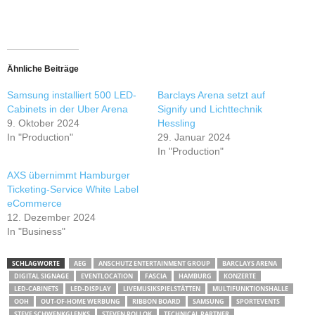
Ähnliche Beiträge
Samsung installiert 500 LED-
Barclays Arena setzt auf
Cabinets in der Uber Arena
Signify und Lichttechnik
9. Oktober 2024
Hessling
In "Production"
29. Januar 2024
In "Production"
AXS übernimmt Hamburger
Ticketing-Service White Label
eCommerce
12. Dezember 2024
In "Business"
SCHLAGWORTE
AEG
ANSCHUTZ ENTERTAINMENT GROUP
BARCLAYS ARENA
DIGITAL SIGNAGE
EVENTLOCATION
FASCIA
HAMBURG
KONZERTE
LED-CABINETS
LED-DISPLAY
LIVEMUSIKSPIELSTÄTTEN
MULTIFUNKTIONSHALLE
OOH
OUT-OF-HOME WERBUNG
RIBBON BOARD
SAMSUNG
SPORTEVENTS
STEVE SCHWENKGLENKS
STEVEN POLLOK
TECHNICAL PARTNER