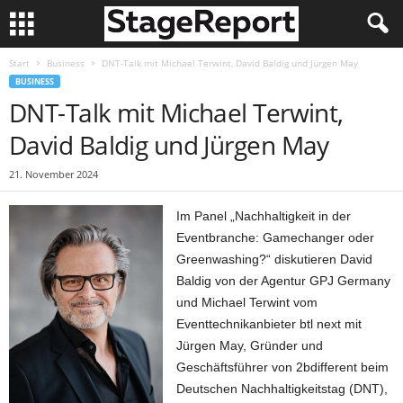
Start
Business
DNT-Talk mit Michael Terwint, David Baldig und Jürgen May
BUSINESS
DNT-Talk mit Michael Terwint,
David Baldig und Jürgen May
21. November 2024
Im Panel „Nachhaltigkeit in der
Eventbranche: Gamechanger oder
Greenwashing?“ diskutieren David
Baldig von der Agentur GPJ Germany
und Michael Terwint vom
Eventtechnikanbieter btl next mit
Jürgen May, Gründer und
Geschäftsführer von 2bdifferent beim
Deutschen Nachhaltigkeitstag (DNT),