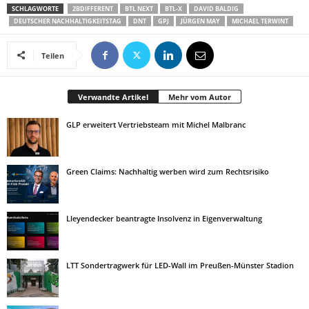
SCHLAGWORTE
2BDIFFERENT
BTL NEXT
BTL-X
DAVID BALDIG
DEUTSCHER NACHHALTIGKEITSTAG
DNT
GPJ
JÜRGEN MAY
MICHAEL TERWINT
Teilen
Verwandte Artikel
Mehr vom Autor
GLP erweitert Vertriebsteam mit Michel Malbranc
Green Claims: Nachhaltig werben wird zum Rechtsrisiko
Lleyendecker beantragte Insolvenz in Eigenverwaltung
LTT Sondertragwerk für LED-Wall im Preußen-Münster Stadion