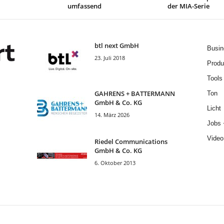
umfassend
der MIA-Serie
btl next GmbH
Busin
23. Juli 2018
Produ
Tools
GAHRENS + BATTERMANN
Ton
GmbH & Co. KG
Licht
14. März 2026
Jobs 
Video
Riedel Communica­tions
GmbH & Co. KG
6. Oktober 2013