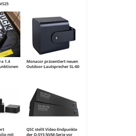
 VS25
ra 1.4
Monacor präsentiert neuen
unktionen
Outdoor-Lautsprecher SL-60
ert
QSC stellt Video-Endpunkte
olio mit
der Q-SYS NVM-Serie vor