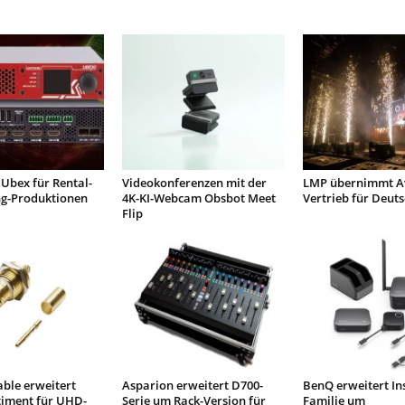
Ubex für Rental-
Videokonferenzen mit der
LMP übernimmt Av
ng-Produktionen
4K-KI-Webcam Obsbot Meet
Vertrieb für Deut
Flip
ble erweitert
Asparion erweitert D700-
BenQ erweitert I
timent für UHD-
Serie um Rack-Version für
Familie um