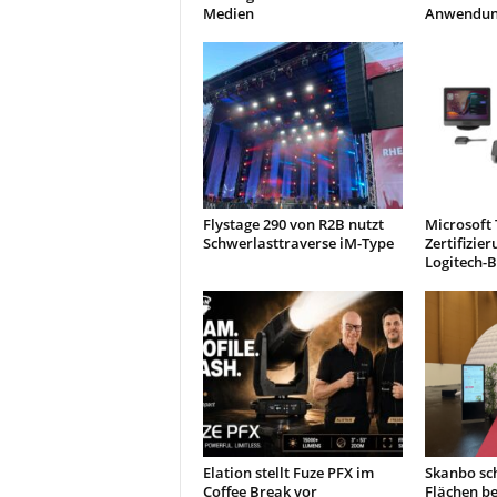
Medien
Anwendun
Flystage 290 von R2B nutzt
Microsoft
Schwerlasttraverse iM-Type
Zertifizie
Logitech-
Elation stellt Fuze PFX im
Skanbo sch
Coffee Break vor
Flächen b