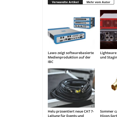
Verwandte Artikel
Mehr vom Autor
Lawo zeigt softwarebasierte
Lightware 
Medienproduktion auf der
und Stagi
IBC
Helu präsentiert neue CAT 7-
Sommer ca
Leitung für Events und
Hicon-Sor