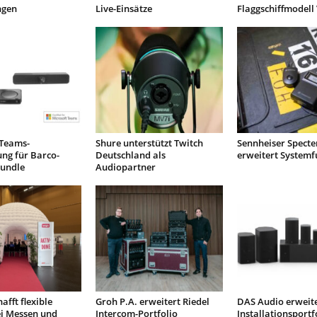
gen
Live-Einsätze
Flaggschiffmodell
 Teams-
Shure unterstützt Twitch
Sennheiser Specte
rung für Barco-
Deutschland als
erweitert Systemf
Bundle
Audiopartner
afft flexible
Groh P.A. erweitert Riedel
DAS Audio erweit
ei Messen und
Intercom-Portfolio
Installationsportf