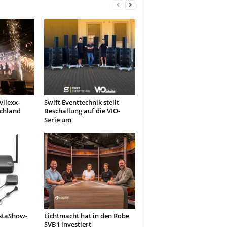
ilexx-
Swift Eventtechnik stellt
schland
Beschallung auf die VIO-
Serie um
nstaShow-
Lichtmacht hat in den Robe
SVB1 investiert