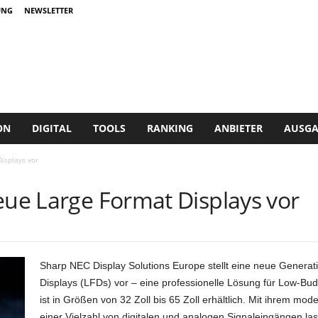
UNG
NEWSLETTER
ON
DIGITAL
TOOLS
RANKING
ANBIETER
AUSGA
isplays vor
eue Large Format Displays vor
Sharp NEC Display Solutions Europe stellt eine neue Generat
Displays (LFDs) vor – eine professionelle Lösung für Low-B
ist in Größen von 32 Zoll bis 65 Zoll erhältlich. Mit ihrem m
einer Vielzahl von digitalen und analogen Signaleingängen la