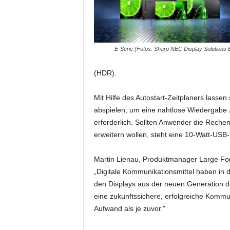
i
f
t
f
E-Serie (Fotos: Sharp NEC Display Solutions 
ü
r
(HDR).
B
ü
h
Mit Hilfe des Autostart-Zeitplaners lasse
n
abspielen, um eine nahtlose Wiedergabe z
e
erforderlich. Sollten Anwender die Rechen
n
erweitern wollen, steht eine 10-Watt-USB-
-
u
Martin Lienau, Produktmanager Large For
n
d
„Digitale Kommunikationsmittel haben in
S
den Displays aus der neuen Generation d
h
eine zukunftssichere, erfolgreiche Kommu
o
Aufwand als je zuvor.”
w
p