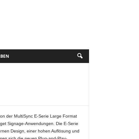
BEN
ion der MultiSync E-Serie Large Format
udget Signage-Anwendungen. Die E-Serie
odernen Design, einer hohen Auflösung und
ssen sich die neuen Plug-and-Play-