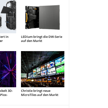
iert in
LEDium bringt die DW-Serie
er
auf den Markt
ckelt 3D-
Christie bringt neue
Pixx-
MicroTiles auf den Markt