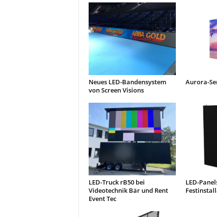
Neues LED-Bandensystem
Aurora-Se
von Screen Visions
LED-Truck rB50 bei
LED-Panel
Videotechnik Bär und Rent
Festinstal
Event Tec