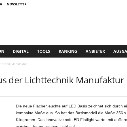
G
NEWSLETTER
ON
DIGITAL
TOOLS
RANKING
ANBIETER
AUSGA
httechnik Manufaktur
aus der Lichttechnik Manufaktur
Die neue Flächenleuchte auf LED Basis zeichnet sich durch ein
kompakte Maße aus. So hat das Basismodell die Maße 356 x 2
Kilogramm. Das innovative softLED Flatlight wartet mit außero
weichen, harmonischen Licht auf.