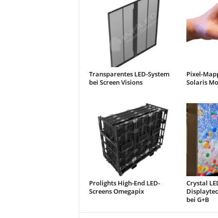
Transparentes LED-System
Pixel-Map
bei Screen Visions
Solaris Mo
Prolights High-End LED-
Crystal LE
Screens Omegapix
Displayte
bei G+B