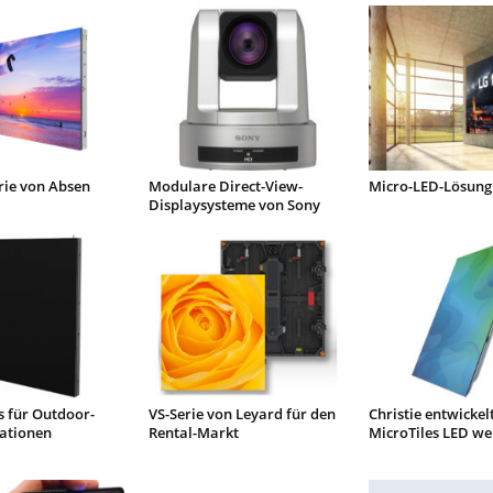
rie von Absen
Modulare Direct-View-
Micro-LED-Lösung
Displaysysteme von Sony
s für Outdoor-
VS-Serie von Leyard für den
Christie entwickelt
lationen
Rental-Markt
MicroTiles LED we