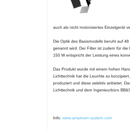
i
f
t
f
auch als nicht motorisiertes Einzelgerät
ü
r
Die Optik des Basismodells beruht auf 48 
B
ü
genannt wird. Der Filter ist zudem für d
h
150 W entspricht der Leistung eines konv
n
e
Das Produkt wurde mit einem hohen Handa
n
Lichttechnik hat die Leuchte so konzipier
-
produziert und diese selektiv anbietet. 
u
Lichttechnik und dem Ingenieurbüro BB&S
n
d
S
h
o
Info:
www.amptown-system.com
w
p