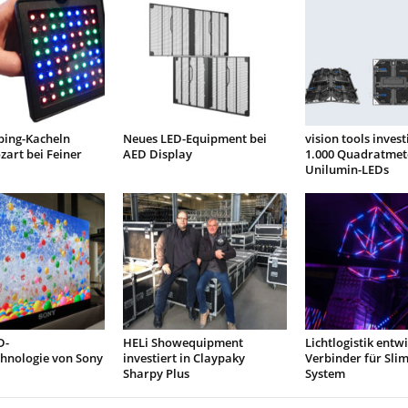
ping-Kacheln
Neues LED-Equipment bei
vision tools invest
zart bei Feiner
AED Display
1.000 Quadratmet
Unilumin-LEDs
D-
HELi Showequipment
Lichtlogistik entwi
chnologie von Sony
investiert in Claypaky
Verbinder für Slim
Sharpy Plus
System