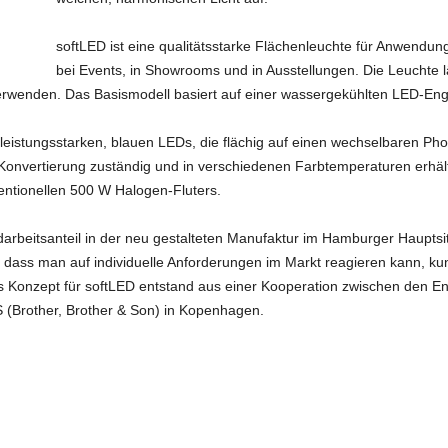
softLED ist eine qualitätsstarke Flächenleuchte für Anwendun
bei Events, in Showrooms und in Ausstellungen. Die Leuchte lä
 verwenden. Das Basismodell basiert auf einer wassergekühlten LED-Eng
leistungsstarken, blauen LEDs, die flächig auf einen wechselbaren Pho
ie Konvertierung zuständig und in verschiedenen Farbtemperaturen erhä
entionellen 500 W Halogen-Fluters.
rbeitsanteil in der neu gestalteten Manufaktur im Hamburger Hauptsi
t, dass man auf individuelle Anforderungen im Markt reagieren kann, k
Das Konzept für softLED entstand aus einer Kooperation zwischen den 
 (Brother, Brother & Son) in Kopenhagen.