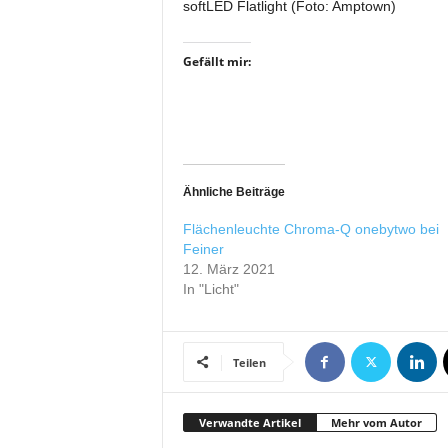
softLED Flatlight (Foto: Amptown)
r
o
d
Gefällt mir:
u
k
t
i
o
n
Ähnliche Beiträge
e
n
Flächenleuchte Chroma-Q onebytwo bei
Feiner
12. März 2021
In "Licht"
Teilen
Verwandte Artikel
Mehr vom Autor