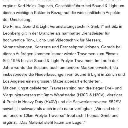
ergänzt Karl-Heinz Jagusch, Geschäftsführer bei Sound & Light um
diesen wichtigen Faktor in Bezug auf die wirtschaftlichen Aspekte
der Umstellung.
Die Firma „Sound & Light Veranstaltungstechnik GmbH“ mit Sitz in
Leonberg gilt in der Branche als namhafter Dienstleister für
hochwertige Ton-, Licht- und Videotechnik für Messen,
Veranstaltungen, Konzerte und Fernsehproduktionen. Gerade bei
diesen Aufträgen kommen immer wieder Traversen zum Einsatz.
Seit 1995 besitzt Sound & Light Prolyte Traversen. Im Laufe der
Jahre wurde der Bestand auch um andere Marken erweitert, da
insbesondere die Niederlassungen von Sound & Light in Zürich und
Los Angeles einen grossen Materialbedarf erforderten.
Mit den jüngst gelieferten Traversen sind nun dreizieger Drei- und
Vierpunktraversen mit 3mm Wandstärke (H30D & H30V), vierziger
4-Punkt in Heavy Duty (H40V) und die Schwerlasttraverse S52SV
sowohl in schwarz als auch in alu natur verfügbar. „Wir sind stolz
auf unsere 10km Prolyte Traverse“ freut sich Thomas Grieb und
ergänzt: „Das Material steht kaum am Lager.“