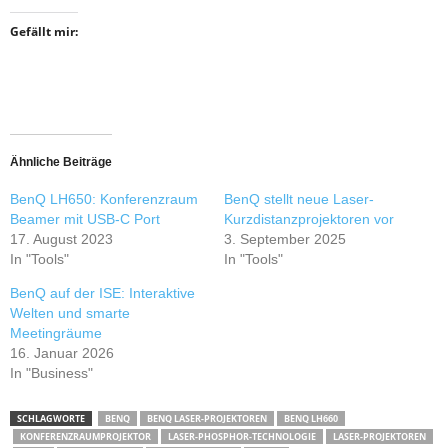
Gefällt mir:
Ähnliche Beiträge
BenQ LH650: Konferenzraum
BenQ stellt neue Laser-
Beamer mit USB-C Port
Kurzdistanzprojektoren vor
17. August 2023
3. September 2025
In "Tools"
In "Tools"
BenQ auf der ISE: Interaktive
Welten und smarte
Meetingräume
16. Januar 2026
In "Business"
SCHLAGWORTE
BENQ
BENQ LASER-PROJEKTOREN
BENQ LH660
KONFERENZRAUMPROJEKTOR
LASER-PHOSPHOR-TECHNOLOGIE
LASER-PROJEKTOREN