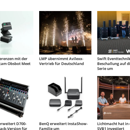
erenzen mit der
LMP übernimmt Avilexx-
Swift Eventtechnik 
cam Obsbot Meet
Vertrieb für Deutschland
Beschallung auf di
Serie um
rweitert D700-
BenQ erweitert InstaShow-
Lichtmacht hat in
ack-Version für
Familie um
SVB1 investiert