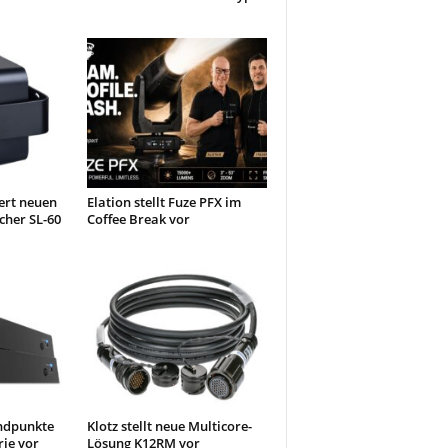
ert neuen
Elation stellt Fuze PFX im
cher SL-60
Coffee Break vor
Endpunkte
Klotz stellt neue Multicore-
ie vor
Lösung K12RM vor