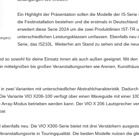
Ein Highlight der Präsentation sollen die Modelle der IS-Serie
die Festinstallation bestehen und die erstmals in Deutschlan
erweitert diese Serie 2024 um die zwei Produktlinien IST-TR u
unterschiedlichen Leistungsklassen umfassen. Ebenfalls neu i
logies)
Serie, das IS210L. Weiterhin am Stand zu sehen sind die ne
 und so sowohl für deine Einsatz innen als auch außen geeignet. Mit den
n in mittelgroßen bis großen Veranstaltungsorten wie Arenen, Kunsthä
n zwei Varianten mit unterschiedlicher Abstrahlcharakteristik. Dadurch
Die Variante VIO X206-100 verfügt über einen Waveguide mit einer 100°
ne Array-Modus betrieben werden kann. Der VIO X 206 Lautsprecher verf
bar.
ebenfalls neu. Die VIO X300-Serie bietet mit drei Verstärkern ausgest
eranstaltungsorte in Touringqualität. Die beiden Modelle nutzen die gl