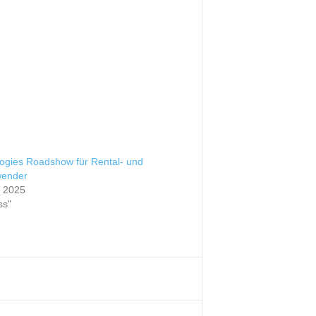
ogies Roadshow für Rental- und
wender
t 2025
ss"