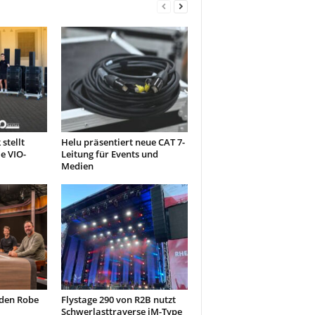
stellt
Helu präsentiert neue CAT 7-
e VIO-
Leitung für Events und
Medien
 den Robe
Flystage 290 von R2B nutzt
Schwerlasttraverse iM-Type