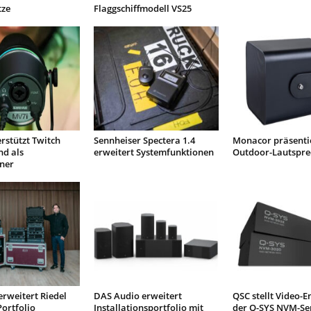
tze
Flaggschiffmodell VS25
rstützt Twitch
Sennheiser Spectera 1.4
Monacor präsenti
nd als
erweitert Systemfunktionen
Outdoor-Lautspre
ner
erweitert Riedel
DAS Audio erweitert
QSC stellt Video-
ortfolio
Installationsportfolio mit
der Q-SYS NVM-Ser