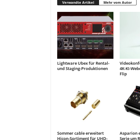
Verwandte Artikel
Mehr vom Autor
Lightware Ubex für Rental-
Videokonf
und Staging-Produktionen
4K-KI-Web
Flip
Sommer cable erweitert
Asparion e
Hicon-Sortiment für UHD-
Serie um R