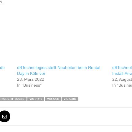
n.
ade
dBTechnologies stellt Neuheiten beim Rental
dBTechnol
Day in Köln vor
Install-An
23. März 2022
22. Augus
In "Business"
In "Busine
PROLIGHT+SOUND
VIO L1610
VIO X206
VIO-SERIE