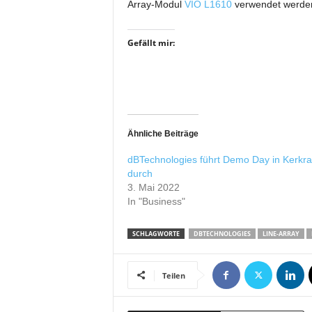
Array-Modul
VIO L1610
verwendet werde
r
o
d
Gefällt mir:
u
k
t
i
o
n
Ähnliche Beiträge
e
n
dBTechnologies führt Demo Day in Kerkr
durch
3. Mai 2022
In "Business"
SCHLAGWORTE
DBTECHNOLOGIES
LINE-ARRAY
Teilen