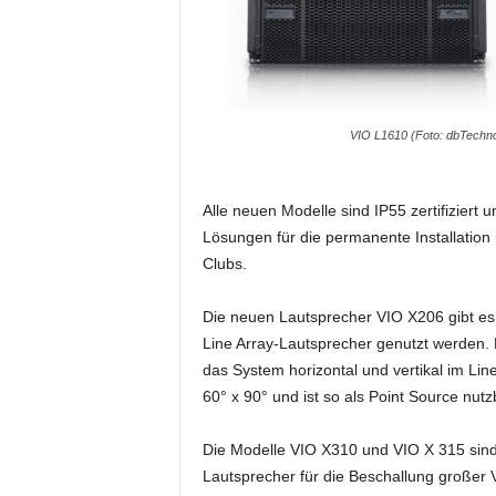
i
f
t
f
ü
VIO L1610 (Foto: dbTechno
r
B
ü
h
Alle neuen Modelle sind IP55 zertifiziert
n
Lösungen für die permanente Installatio
e
Clubs.
n
-
Die neuen Lautsprecher VIO X206 gibt es i
u
Line Array-Lautsprecher genutzt werden. 
n
d
das System horizontal und vertikal im Li
S
60° x 90° und ist so als Point Source nutz
h
o
Die Modelle VIO X310 und VIO X 315 sind 
w
Lautsprecher für die Beschallung großer V
p