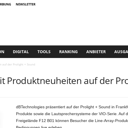
RBUNG
NEWSLETTER
ON
DIGITAL
TOOLS
RANKING
ANBIETER
AUSGA
 auf der Prolight + Sound
t Produktneuheiten auf der Pro
dBTechnologies präsentiert auf der Prolight + Sound in Frank
Produkte sowie die Lautsprechersysteme der VIO-Serie. Auf 
Freigelände F12 B01 können Besucher die Line-Array-Produkt
Bedingungen live erleben.