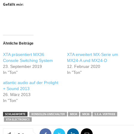
Gefällt mir:
Ähnliche Beiträge
XTA präsentiert MX36
XTA erweitert MX-Serie um
Console Switching System
MX24-A und MX24-D
23. September 2019
12. Februar 2020
In "Ton"
In "Ton"
atlantic audio auf der Prolight
+ Sound 2013
26. März 2013
In "Ton"
SCHLAGWORTE
KONSOLEN-UMSCHALTER
MX34
MX36
S.E.A. VERTRIEB
XTA ELECTRONICS