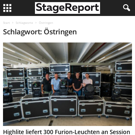
Start
Schlagworte
Östringen
Schlagwort: Östringen
Highlite liefert 300 Furion-Leuchten an Session