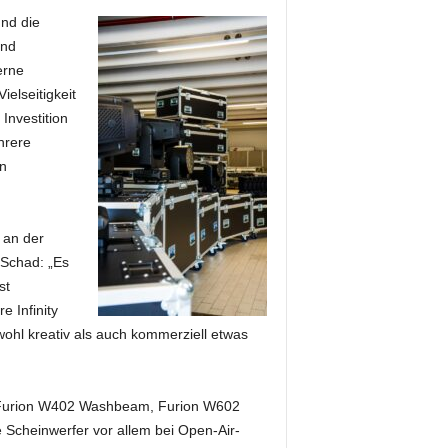
nd die
und
erne
ielseitigkeit
 Investition
hrere
en
 an der
 Schad: „Es
st
 Infinity
wohl kreativ als auch kommerziell etwas
e, Furion W402 Washbeam, Furion W602
Scheinwerfer vor allem bei Open-Air-