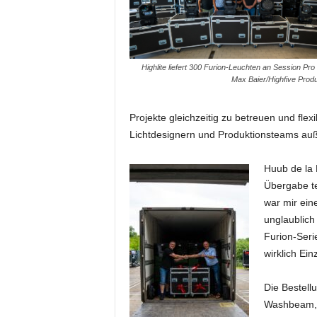
i
f
t
f
Highlite liefert 300 Furion-Leuchten an Session Pro
ü
Max Baier/Highfive Produ
r
B
ü
Projekte gleichzeitig zu betreuen und fle
h
Lichtdesignern und Produktionsteams auß
n
e
Huub de la
n
Übergabe te
-
war mir eine
u
unglaublich
n
d
Furion-Seri
S
wirklich Einz
h
o
Die Bestell
w
Washbeam, F
p