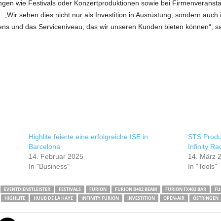
ngen wie Festivals oder Konzertproduktionen sowie bei Firmenveranst
. „Wir sehen dies nicht nur als Investition in Ausrüstung, sondern auch
s und das Serviceniveau, das wir unseren Kunden bieten können“, sa
Highlite feierte eine erfolgreiche ISE in
STS Produ
Barcelona
Infinity R
14. Februar 2025
14. März 
In "Business"
In "Tools"
EVENTDIENSTLEISTER
FESTIVALS
FURION
FURION B402 BEAM
FURION FX402 BAR
FU
HIGHLITE
HUUB DE LA HAYE
INFINITY FURION
INVESTITION
OPEN-AIR
ÖSTRINGEN