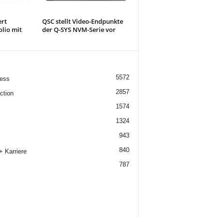
ert
QSC stellt Video-Endpunkte
olio mit
der Q-SYS NVM-Serie vor
5572
ess
2857
ction
1574
1324
943
840
+ Karriere
787