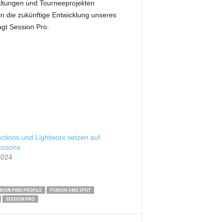
altungen und Tourneeprojekten
 in die zukünftige Entwicklung unseres
gt Session Pro.
ctions und Lightworx setzen auf
accoons
2024
RION P602 PROFILE
FURION S402 SPOT
SESSION PRO