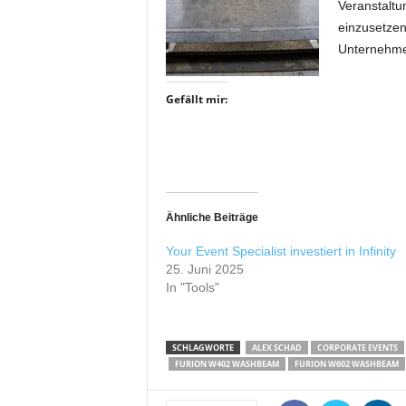
Veranstaltu
r
einzusetzen
o
d
Unternehmen
u
k
Gefällt mir:
t
i
o
n
e
n
Ähnliche Beiträge
Your Event Specialist investiert in Infinity
25. Juni 2025
In "Tools"
SCHLAGWORTE
ALEX SCHAD
CORPORATE EVENTS
FURION W402 WASHBEAM
FURION W602 WASHBEAM