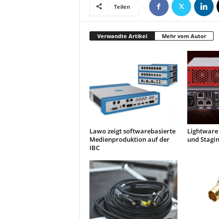
Teilen
Verwandte Artikel
Mehr vom Autor
Lawo zeigt softwarebasierte
Lightware 
Medienproduktion auf der
und Stagi
IBC