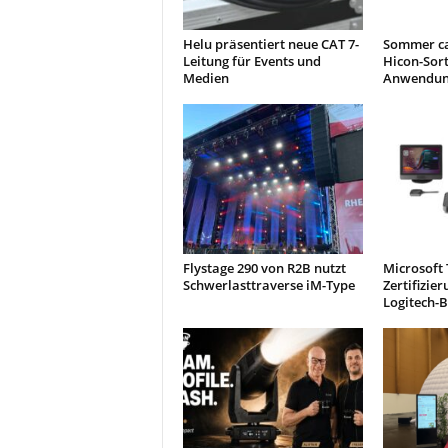
Helu präsentiert neue CAT 7-
Sommer ca
Leitung für Events und
Hicon-Sor
Medien
Anwendun
Flystage 290 von R2B nutzt
Microsoft
Schwerlasttraverse iM-Type
Zertifizie
Logitech-