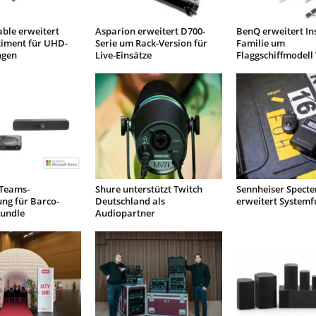
ble erweitert
Asparion erweitert D700-
BenQ erweitert I
timent für UHD-
Serie um Rack-Version für
Familie um
gen
Live-Einsätze
Flaggschiffmodell
 Teams-
Shure unterstützt Twitch
Sennheiser Specte
rung für Barco-
Deutschland als
erweitert Systemf
Bundle
Audiopartner