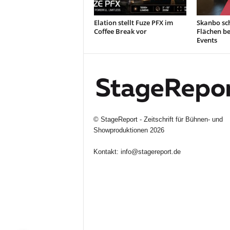
Elation stellt Fuze PFX im
Skanbo sch
Coffee Break vor
Flächen b
Events
©
StageReport - Zeitschrift für Bühnen- und
Showproduktionen
2026
Kontakt:
info@stagereport.de