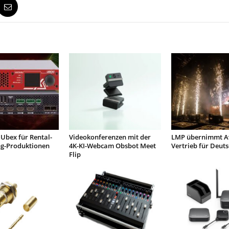
Ubex für Rental-
Videokonferenzen mit der
LMP übernimmt Av
ng-Produktionen
4K-KI-Webcam Obsbot Meet
Vertrieb für Deut
Flip