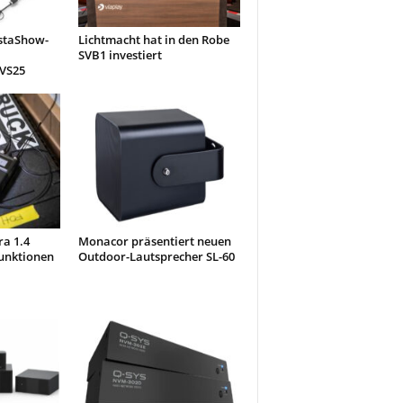
nstaShow-
Lichtmacht hat in den Robe
SVB1 investiert
 VS25
ra 1.4
Monacor präsentiert neuen
unktionen
Outdoor-Lautsprecher SL-60