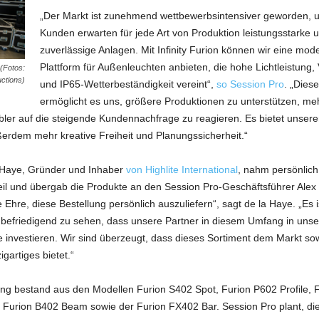
„Der Markt ist zunehmend wettbewerbsintensiver geworden, u
Kunden erwarten für jede Art von Produktion leistungsstarke 
zuverlässige Anlagen. Mit Infinity Furion können wir eine mod
Plattform für Außenleuchten anbieten, die hohe Lichtleistung, V
 (Fotos:
ctions)
und IP65-Wetterbeständigkeit vereint“,
so Session Pro
. „Diese
ermöglicht es uns, größere Produktionen zu unterstützen, me
xibler auf die steigende Kundennachfrage zu reagieren. Es bietet unser
erdem mehr kreative Freiheit und Planungssicherheit.“
 Haye, Gründer und Inhaber
von Highlite International
, nahm persönlich
il und übergab die Produkte an den Session Pro-Geschäftsführer Alex
 Ehre, diese Bestellung persönlich auszuliefern“, sagt de la Haye. „Es i
 befriedigend zu sehen, dass unsere Partner in diesem Umfang in unsere
e investieren. Wir sind überzeugt, dass dieses Sortiment dem Markt so
igartiges bietet.“
ung bestand aus den Modellen Furion S402 Spot, Furion P602 Profil
urion B402 Beam sowie der Furion FX402 Bar. Session Pro plant, die 