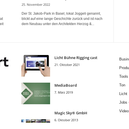
25. November 2022
Der St. Jakob-Park in Basel, lokal Joggeli genannt,
at
blickt auf eine lange Geschichte zurück und ist nach
eit
dem Neubau unter den Architekten Herzog &...
Licht Bühne Rigging cast
Busin
21. Oktober 2021
Produ
Tools
MediaBoard
Ton
7. März 2019
Licht
Jobs 
Video
Magic Sky® GmbH
6. Oktober 2013