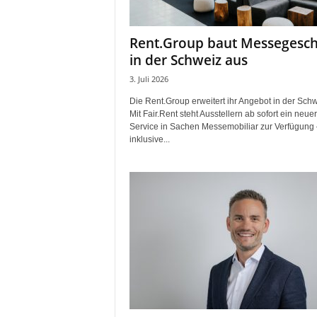
i
f
Rent.Group baut Messegesch
t
in der Schweiz aus
f
ü
3. Juli 2026
r
Die Rent.Group erweitert ihr Angebot in der Schw
B
Mit Fair.Rent steht Ausstellern ab sofort ein neuer
ü
Service in Sachen Messemobiliar zur Verfügung 
h
inklusive...
n
e
n
-
u
n
d
S
h
o
w
p