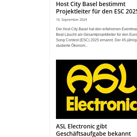
Host City Basel bestimmt
r
Projektleiter für den ESC 202
o
d
16. September 2024
u
k
Die Host City Basel hat den erfahrenen Eventm
Beat Läuchli als Gesamtprojektleiter für den Euro
t
Song Contest (ESC) 2025 ernannt. Der 45-jährig
i
studierte Ökonom...
o
n
e
n
ASL Electronic gibt
Geschäftsaufgabe bekannt