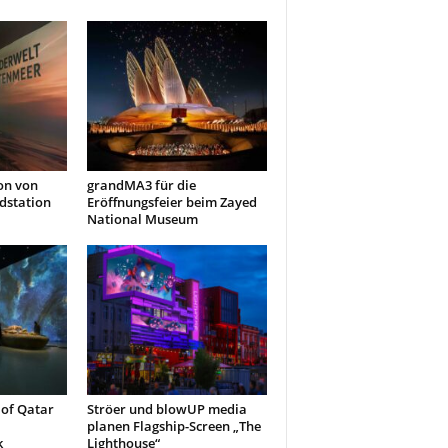
on von
grandMA3 für die
dstation
Eröffnungsfeier beim Zayed
National Museum
of Qatar
Ströer und blowUP media
planen Flagship-Screen „The
k
Lighthouse“