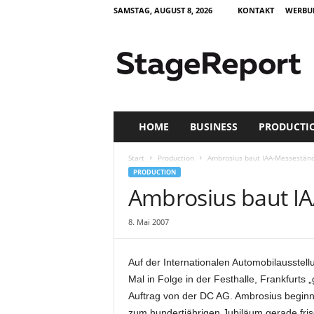
SAMSTAG, AUGUST 8, 2026
KONTAKT
WERBU
S
t
a
g
e
R
e
HOME
BUSINESS
PRODUCTI
p
o
Start
Production
Ambrosius baut IAA-Messestän
r
PRODUCTION
t
Ambrosius baut I
–
Z
8. Mai 2007
e
i
t
Auf der Internationalen Automobilausste
s
Mal in Folge in der Festhalle, Frankfurts
c
Auftrag von der DC AG. Ambrosius beginnt
h
r
zum hundertjährigen Jubiläum gerade fris