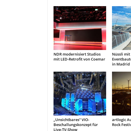
NDR modernisiert Studios
Nüssli mi
mit LED-Retrofit von Coemar
Eventbaute
in Madrid
„Unsichtbares“ VIO-
artlogic A
Beschallungskonzept für
Rock Festi
Live-TV-Show