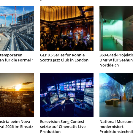
t temporären
GLP X5 Series für Ronnie
360-Grad-Projekti
n für die Formel 1
Scott’s Jazz Club in London
DMPW für Seehun
Norddeich
ustria beim Nova
Eurovision Song Contest
National Museum 
val 2026 im Einsatz
setzte auf Cinematic Live
modernisiert
Production
Projektionstechni