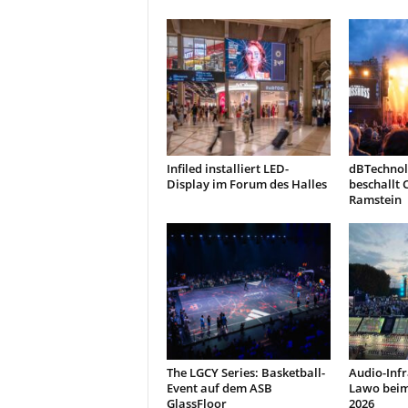
r
o
d
u
k
t
i
o
n
Infiled installiert LED-
dBTechnol
e
Display im Forum des Halles
beschallt 
Ramstein
n
The LGCY Series: Basketball-
Audio-Infr
Event auf dem ASB
Lawo beim
GlassFloor
2026