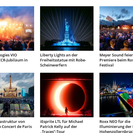
ogies VIO
Liberty Lights an der
Meyer Sound feiert
CCR-Jubiläum in
Freiheitsstatue mit Robe-
Premiere beim Ros
Scheinwerfern
Festival
astruktur von
iEsprite LTL für Michael
Roxx NEO für die
 Concert de Paris
Patrick Kelly auf der
Illuminierung der
„Traces“-Tour
Hohenzollernbrüc