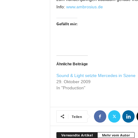
i
Info:
www.ambrosius.de
f
t
Gefällt mir:
f
ü
r
B
ü
h
n
Ähnliche Beiträge
e
Sound & Light setzte Mercedes in Szene
n
29. Oktober 2009
-
In "Production"
u
n
d
S
h
Teilen
o
w
p
Verwandte Artikel
Mehr vom Autor