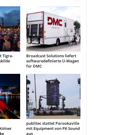
 Tigra-
Broadcast Solutions liefert
kilde
softwaredefinierte Ü-Wagen
für DMC
publitec stattet Parookaville
 Kölner
mit Equipment von PK Sound
ke
aus