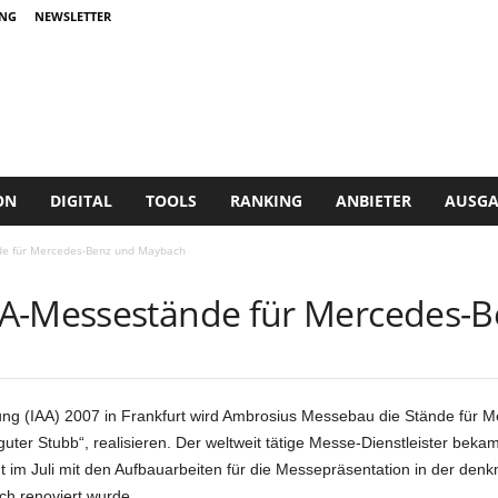
NG
NEWSLETTER
ON
DIGITAL
TOOLS
RANKING
ANBIETER
AUSGA
de für Mercedes-Benz und Maybach
AA-Messestände für Mercedes-
llung (IAA) 2007 in Frankfurt wird Ambrosius Messebau die Stände fü
 „guter Stubb“, realisieren. Der weltweit tätige Messe-Dienstleister b
 im Juli mit den Aufbauarbeiten für die Messepräsentation in der denk
ch renoviert wurde.