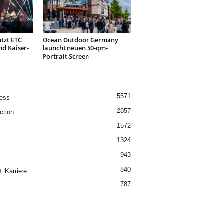
tzt ETC
Ocean Outdoor Germany
nd Kaiser-
launcht neuen 50-qm-
Portrait-Screen
5571
ess
2857
ction
1572
1324
943
840
+ Karriere
787