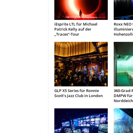
iEsprite LTL für Michael
Roxx NEO f
Patrick Kelly auf der
Illuminier
„Traces“-Tour
Hohenzoll
GLP X5 Series für Ronnie
360-Grad-
Scott’s Jazz Club in London
DMPW für 
Norddeich