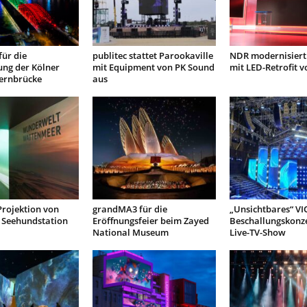
ür die
publitec stattet Parookaville
NDR modernisiert
ung der Kölner
mit Equipment von PK Sound
mit LED-Retrofit 
ernbrücke
aus
Projektion von
grandMA3 für die
„Unsichtbares“ VI
Seehundstation
Eröffnungsfeier beim Zayed
Beschallungskonze
National Museum
Live-TV-Show