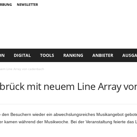
RBUNG
NEWSLETTER
ON
DIGITAL
TOOLS
RANKING
ANBIETER
AUSGA
uem Line Array von cadenbach
brück mit neuem Line Array v
 den Besuchern wieder ein abwechslungsreiches Musikangebot geboten
r kamen während der Musikwoche. Bei der Veranstaltung feierte das 