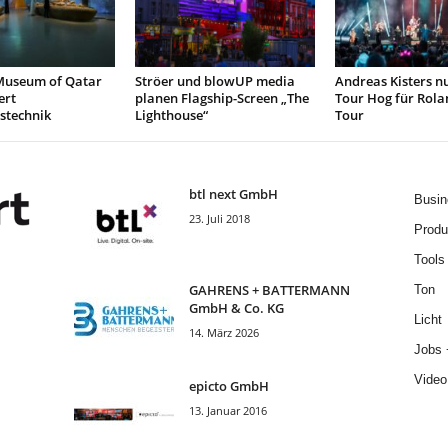
Museum of Qatar
Ströer und blowUP media
Andreas Kisters nu
ert
planen Flagship-Screen „The
Tour Hog für Rola
stechnik
Lighthouse“
Tour
btl next GmbH
Busin
23. Juli 2018
Produ
Tools
GAHRENS + BATTERMANN
Ton
GmbH & Co. KG
Licht
14. März 2026
Jobs 
Video
epicto GmbH
13. Januar 2016