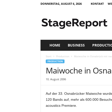
DONNERSTAG, AUGUST 6, 2026
KONTAKT
WE
S
t
a
g
e
R
e
HOME
BUSINESS
PRODUCTI
p
o
Start
Production
Maiwoche in Osnabrück mit ne
r
PRODUCTION
t
Maiwoche in Osna
–
Z
10. August 2006
e
i
t
Auf der 33. Osnabrücker Maiwoche wurde
s
120 Bands auf, mehr als 600.000 Besuche
c
acoustics Premiere.
h
r