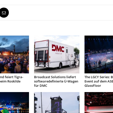
d feiert Tigra-
Broadcast Solutions liefert
The LGCY Series: B
beim Roskilde
softwaredefinierte Ü-Wagen
Event auf dem AS
für DMC
GlassFloor