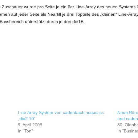
 Zuschauer wurde pro Seite je ein 6er Line-Array des neuen Systems ü
en auf jeder Seite als Nearfill je drei Topteile des „kleinen“ Line-Arr
Bassbereich unterstützt durch je drei die1B.
Line Array System von cadenbach acoustics:
Neue Büro
„die2.10“
und caden
9. April 2008
30. Oktob
In "Ton"
In "Busine