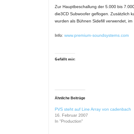
i
Zur Hauptbeschallung der 5.000 bis 7.000
f
die3CD Subwoofer geflogen. Zusätz­lich kam
t
wurden als Bühnen Sidefill verwendet, im 
f
ü
Info:
www.premium-soundsystems.com
r
B
ü
h
Gefällt mir:
n
e
n
-
u
n
Ähnliche Beiträge
d
S
PVS steht auf Line Array von cadenbach
h
16. Februar 2007
o
In "Production"
w
p