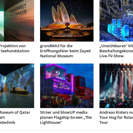
Projektion von
grandMA3 für die
„Unsichtbares“ VI
Seehundstation
Eröffnungsfeier beim Zayed
Beschallungskonze
National Museum
Live-TV-Show
Museum of Qatar
Ströer und blowUP media
Andreas Kisters nu
ert
planen Flagship-Screen „The
Tour Hog für Rola
stechnik
Lighthouse“
Tour