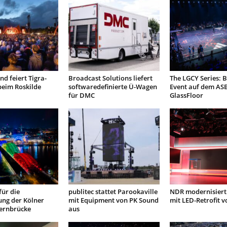
d feiert Tigra-
Broadcast Solutions liefert
The LGCY Series: B
beim Roskilde
softwaredefinierte Ü-Wagen
Event auf dem AS
für DMC
GlassFloor
ür die
publitec stattet Parookaville
NDR modernisiert
ung der Kölner
mit Equipment von PK Sound
mit LED-Retrofit 
ernbrücke
aus