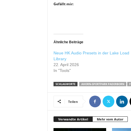
r
Gefällt mir:
o
d
u
k
t
i
Ähnliche Beiträge
o
n
Neue HK Audio Presets in der Lake Load
e
Library
22. April 2026
n
In "Tools"
SCHLAGWORTE
AHORN-SPORTPARK PADERBORN
F
Teilen
Verwandte Artikel
Mehr vom Autor