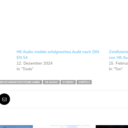
HK Audio meldet erfolgreiches Audit nach DIN
Zertifizier
EN 54
von HK Au
12. Dezember 2024
15. Febru
In "Tools"
In "Ton"
KN SICHERHEITSSYSTEME GMBH
HK AUDIO
SI SERIES
VORTIS 2