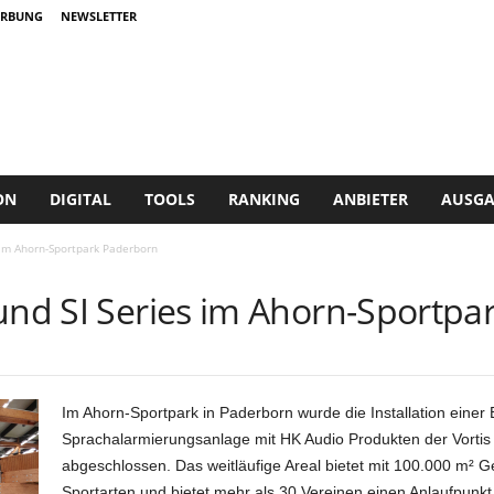
RBUNG
NEWSLETTER
ON
DIGITAL
TOOLS
RANKING
ANBIETER
AUSGA
 im Ahorn-Sportpark Paderborn
 und SI Series im Ahorn-Sportp
Im Ahorn-Sportpark in Paderborn wurde die Installation einer
Sprachalarmierungsanlage mit HK Audio Produkten der Vortis 
abgeschlossen. Das weitläufige Areal bietet mit 100.000 m² G
Sportarten und bietet mehr als 30 Vereinen einen Anlaufpunkt