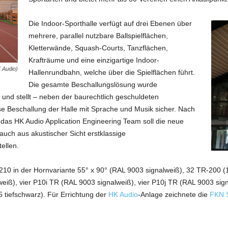
Die Indoor-Sporthalle verfügt auf drei Ebenen über
mehrere, parallel nutzbare Ballspielflächen,
Kletterwände, Squash-Courts, Tanzflächen,
Krafträume und eine einzigartige Indoor-
 Audio)
Hallenrundbahn, welche über die Spielflächen führt.
Die gesamte Beschallungslösung wurde
nd stellt – neben der baurechtlich geschuldeten
se Beschallung der Halle mit Sprache und Musik sicher. Nach
das HK Audio Application Engineering Team soll die neue
uch aus akustischer Sicht erstklassige
ellen.
210 in der Hornvariante 55° x 90° (RAL 9003 signalweiß), 32 TR-200 
eiß), vier P10i TR (RAL 9003 signalweiß), vier P10j TR (RAL 9003 sig
 tiefschwarz). Für Errichtung der
HK Audio
-Anlage zeichnete die
FKN 