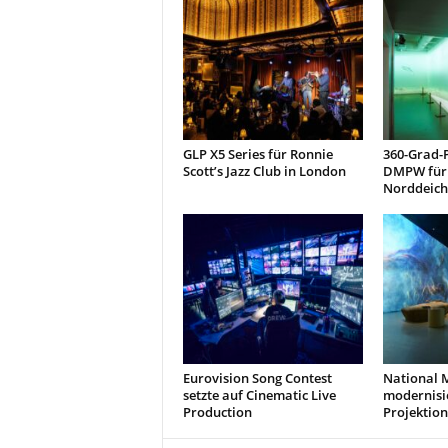
GLP X5 Series für Ronnie
360-Grad-
Scott’s Jazz Club in London
DMPW für 
Norddeich
Eurovision Song Contest
National 
setzte auf Cinematic Live
modernisi
Production
Projektion