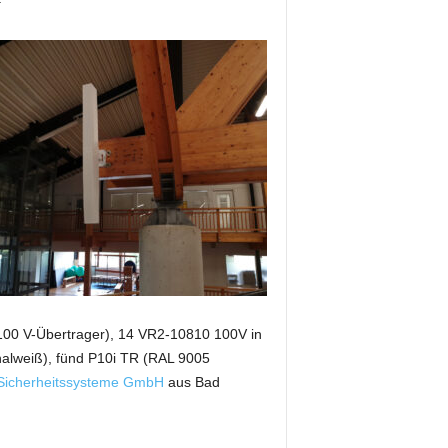
(100 V-Übertrager), 14 VR2-10810 100V in
nalweiß), fünd P10i TR (RAL 9005
Sicherheitssysteme GmbH
aus Bad