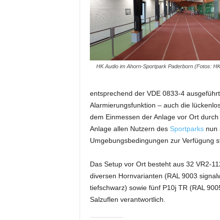
i
f
t
f
ü
r
HK Audio im Ahorn-Sportpark Paderborn (Fotos: HK
B
ü
h
entsprechend der VDE 0833-4 ausgeführt u
n
Alarmierungsfunktion – auch die lückenlo
e
dem Einmessen der Anlage vor Ort durch 
n
Anlage allen Nutzern des
Sportparks
nun a
-
Umgebungsbedingungen zur Verfügung st
u
n
d
Das Setup vor Ort besteht aus 32 VR2-11
S
diversen Hornvarianten (RAL 9003 signalw
h
tiefschwarz) sowie fünf P10j TR (RAL 9005
o
Salzuflen verantwortlich.
w
p