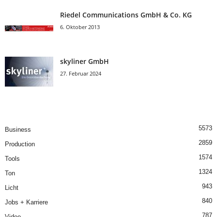
Riedel Communica­tions GmbH & Co. KG
6. Oktober 2013
skyliner GmbH
27. Februar 2024
5573
Business
2859
Production
1574
Tools
1324
Ton
943
Licht
840
Jobs + Karriere
787
Video