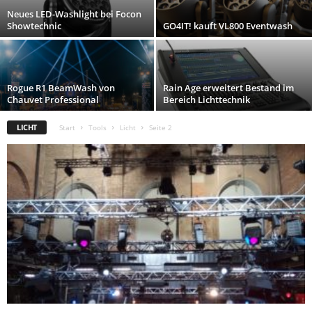
Neues LED-Washlight bei Focon
Showtechnic
GO4IT! kauft VL800 Eventwash
Rogue R1 BeamWash von
Rain Age erweitert Bestand im
Chauvet Professional
Bereich Lichttechnik
LICHT
Start
Tools
Licht
Seite 2