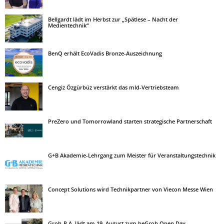
Bellgardt lädt im Herbst zur „Spätlese – Nacht der
Medientechnik“
BenQ erhält EcoVadis Bronze-Auszeichnung
Cengiz Özgürbüz verstärkt das mld-Vertriebsteam
PreZero und Tomorrowland starten strategische Partnerschaft
G+B Akademie-Lehrgang zum Meister für Veranstaltungstechnik
Concept Solutions wird Technikpartner von Viecon Messe Wien
Groh-P.A. lädt am 19. August zum beGroh Open Day