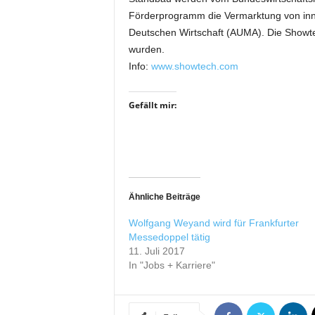
i
Förderprogramm die Vermarktung von inn
f
Deutschen Wirtschaft (AUMA). Die Showte
t
wurden.
f
Info:
www.showtech.com
ü
r
B
Gefällt mir:
ü
h
n
e
n
-
Ähnliche Beiträge
u
n
Wolfgang Weyand wird für Frankfurter
d
Messedoppel tätig
S
11. Juli 2017
h
In "Jobs + Karriere"
o
w
p