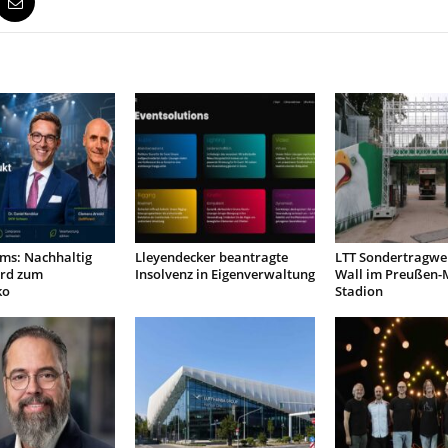
ms: Nachhaltig
Lleyendecker beantragte
LTT Sondertragwer
rd zum
Insolvenz in Eigenverwaltung
Wall im Preußen-
ko
Stadion