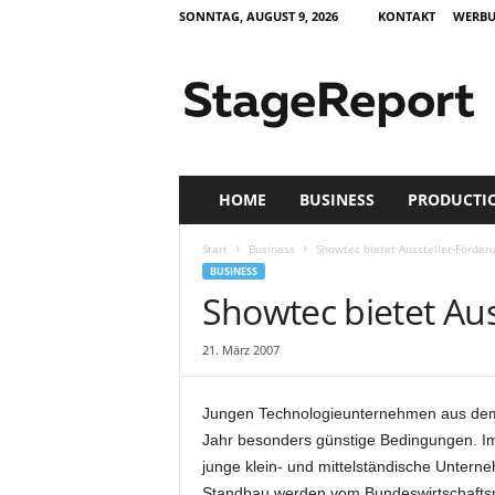
SONNTAG, AUGUST 9, 2026
KONTAKT
WERB
S
t
a
g
e
R
e
HOME
BUSINESS
PRODUCTI
p
o
Start
Business
Showtec bietet Aussteller-Förder
r
BUSINESS
t
Showtec bietet Au
–
Z
21. März 2007
e
i
t
Jungen Technologieunternehmen aus dem B
s
Jahr besonders günstige Bedingungen. I
c
junge klein- und mittelständische Untern
h
r
Standbau werden vom Bundeswirtschaftsm