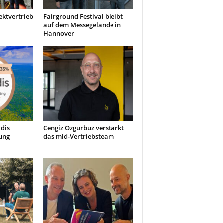
ektvertrieb
Fairground Festival bleibt
auf dem Messegelände in
Hannover
dis
Cengiz Özgürbüz verstärkt
ung
das mld-Vertriebsteam