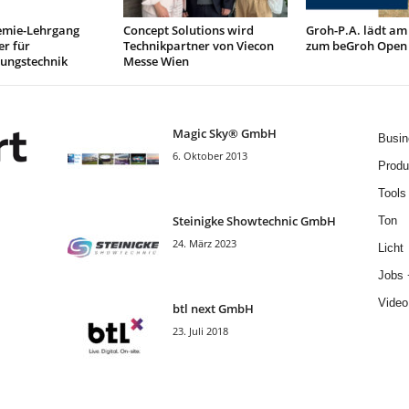
mie-Lehrgang
Concept Solutions wird
Groh-P.A. lädt am
r für
Technikpartner von Viecon
zum beGroh Open
tungstechnik
Messe Wien
Magic Sky® GmbH
Busin
6. Oktober 2013
Produ
Tools
Steinigke Showtechnic GmbH
Ton
24. März 2023
Licht
Jobs 
Video
btl next GmbH
23. Juli 2018