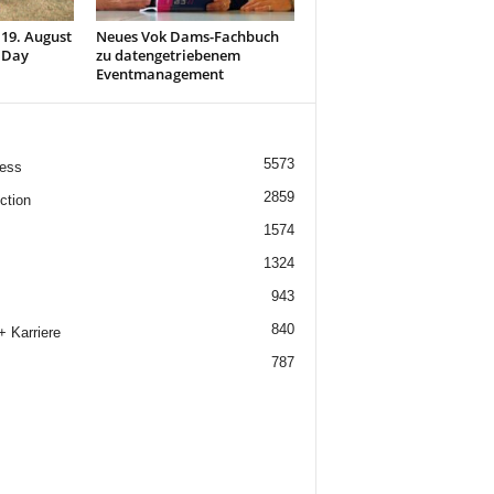
 19. August
Neues Vok Dams-Fachbuch
 Day
zu datengetriebenem
Eventmanagement
5573
ess
2859
ction
1574
1324
943
840
+ Karriere
787