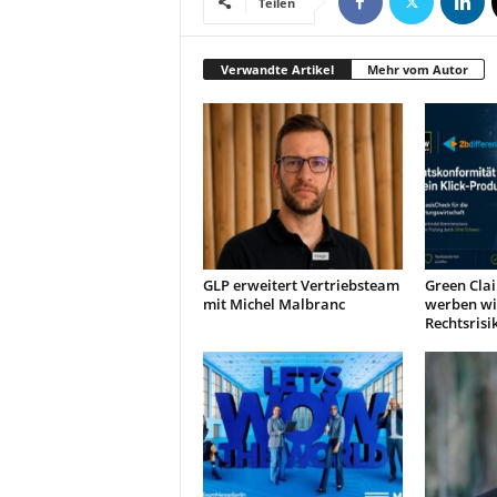
Teilen
r
o
d
Verwandte Artikel
Mehr vom Autor
u
k
t
i
o
n
e
n
GLP erweitert Vertriebsteam
Green Clai
mit Michel Malbranc
werben wi
Rechtsrisi