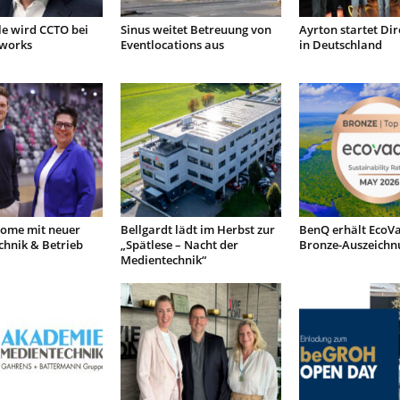
le wird CCTO bei
Sinus weitet Betreuung von
Ayrton startet Dir
tworks
Eventlocations aus
in Deutschland
ome mit neuer
Bellgardt lädt im Herbst zur
BenQ erhält EcoVa
chnik & Betrieb
„Spätlese – Nacht der
Bronze-Auszeichn
Medientechnik“