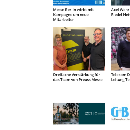
Messe Berlin wirbt mit
Axel Wehr
Kampagne um neue
Riedel Ne
Mitarbeiter
Dreifache Verstärkung für
Telekom D
das Team von Preuss Messe
Leitung Te