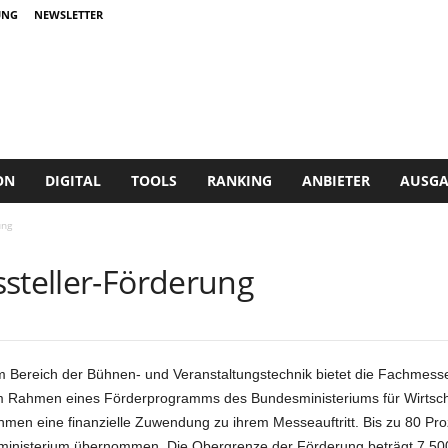
UNG
NEWSLETTER
ON
DIGITAL
TOOLS
RANKING
ANBIETER
AUSGA
ung
ssteller-Förderung
ereich der Bühnen- und Veranstaltungstechnik bietet die Fachmesse 
m Rahmen eines Förderprogramms des Bundesministeriums für Wirtsch
ehmen eine finanzielle Zuwendung zu ihrem Messeauftritt. Bis zu 80 Pr
inisterium übernommen. Die Obergrenze der Förderung beträgt 7.500