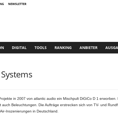
NG
NEWSLETTER
ON
DIGITAL
TOOLS
RANKING
ANBIETER
AUSGA
l Systems
Projekte in 2007 von atlantic audio ein Mischpult DiGiCo D 1 erworbe
ert auch Beleuchtungen. Die Aufträge erstrecken sich von TV- und Run
Air-Inszenierungen in Deutschland.