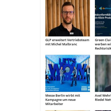
r
o
d
u
k
t
i
o
GLP erweitert Vertriebsteam
Green Clai
mit Michel Malbranc
werben wi
n
Rechtsrisi
e
n
Messe Berlin wirbt mit
Axel Wehr
Kampagne um neue
Riedel Ne
Mitarbeiter