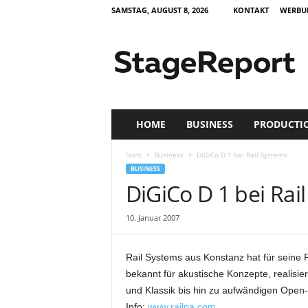
SAMSTAG, AUGUST 8, 2026
KONTAKT
WERBU
S
t
a
g
e
R
e
HOME
BUSINESS
PRODUCTI
p
o
Start
Business
DiGiCo D 1 bei Rail Systems
r
BUSINESS
t
DiGiCo D 1 bei Rai
–
Z
10. Januar 2007
e
i
t
Rail Systems aus Konstanz hat für seine 
s
bekannt für akustische Konzepte, realisi
c
und Klassik bis hin zu aufwändigen Open-
h
r
Info:
www.railpa.com