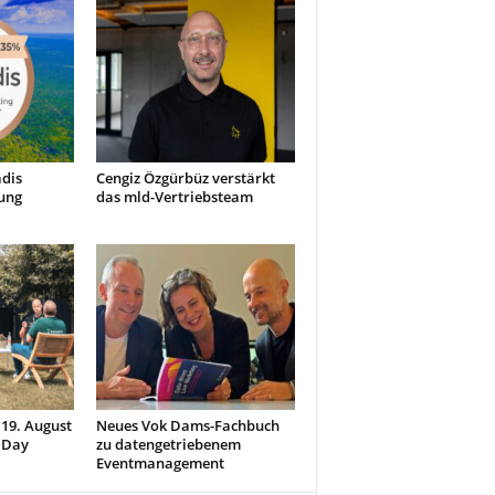
dis
Cengiz Özgürbüz verstärkt
ung
das mld-Vertriebsteam
 19. August
Neues Vok Dams-Fachbuch
 Day
zu datengetriebenem
Eventmanagement