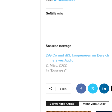
i
f
Gefällt mir:
t
f
ü
r
B
ü
Ähnliche Beiträge
h
n
DiGiCo und d&b kooperieren im Bereich
e
immersives Audio
n
2. März 2022
-
In "Business"
u
n
d
S
Teilen
h
o
Verwandte Artikel
Mehr vom Autor
w
p