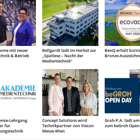
ome mit neuer
Bellgardt lädt im Herbst zur
BenQ erhält EcoVa
chnik & Betrieb
„Spätlese – Nacht der
Bronze-Auszeichn
Medientechnik“
mie-Lehrgang
Concept Solutions wird
Groh-P.A. lädt am
r für
Technikpartner von Viecon
zum beGroh Open
tungstechnik
Messe Wien