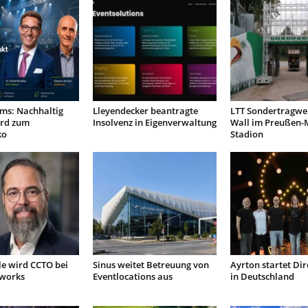
ms: Nachhaltig
Lleyendecker beantragte
LTT Sondertragwer
rd zum
Insolvenz in Eigenverwaltung
Wall im Preußen-
ko
Stadion
le wird CCTO bei
Sinus weitet Betreuung von
Ayrton startet Dir
tworks
Eventlocations aus
in Deutschland