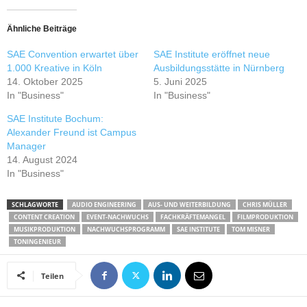
Ähnliche Beiträge
SAE Convention erwartet über
SAE Institute eröffnet neue
1.000 Kreative in Köln
Ausbildungsstätte in Nürnberg
14. Oktober 2025
5. Juni 2025
In "Business"
In "Business"
SAE Institute Bochum:
Alexander Freund ist Campus
Manager
14. August 2024
In "Business"
SCHLAGWORTE
AUDIO ENGINEERING
AUS- UND WEITERBILDUNG
CHRIS MÜLLER
CONTENT CREATION
EVENT-NACHWUCHS
FACHKRÄFTEMANGEL
FILMPRODUKTION
MUSIKPRODUKTION
NACHWUCHSPROGRAMM
SAE INSTITUTE
TOM MISNER
TONINGENIEUR
Teilen