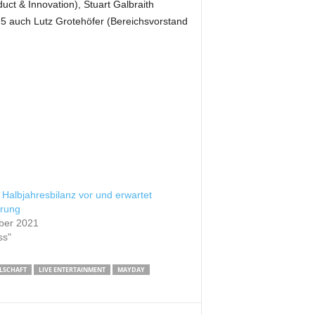
ct & Innovation), Stuart Galbraith
025 auch Lutz Grotehöfer (Bereichsvorstand
Halbjahresbilanz vor und erwartet
erung
ber 2021
ss"
LSCHAFT
LIVE ENTERTAINMENT
MAYDAY