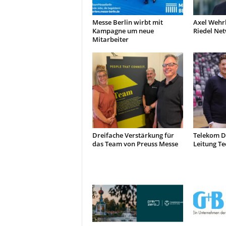
Messe Berlin wirbt mit
Axel Wehr
Kampagne um neue
Riedel Ne
Mitarbeiter
Dreifache Verstärkung für
Telekom D
das Team von Preuss Messe
Leitung Te