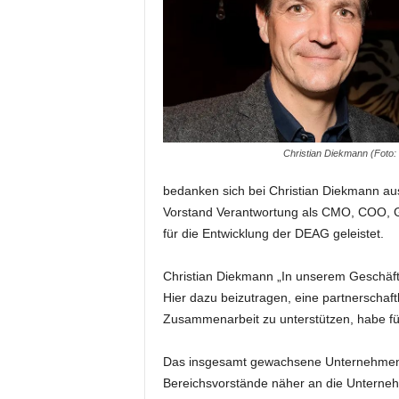
i
f
t
f
ü
r
B
ü
Christian Diekmann (Foto
h
n
bedanken sich bei Christian Diekmann ausdr
e
Vorstand Verantwortung als CMO, COO, Gr
n
für die Entwicklung der DEAG geleistet.
-
u
Christian Diekmann „In unserem Geschäf
n
d
Hier dazu beizutragen, eine partnerschaft
S
Zusammenarbeit zu unterstützen, habe f
h
o
Das insgesamt gewachsene Unternehmen sol
w
Bereichsvorstände näher an die Unternehm
p