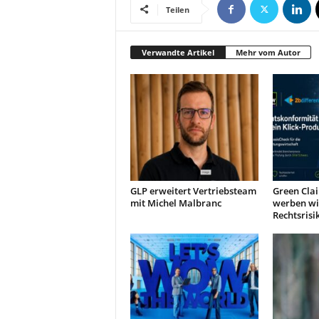
Teilen
Verwandte Artikel
Mehr vom Autor
GLP erweitert Vertriebsteam
Green Clai
mit Michel Malbranc
werben wi
Rechtsrisi