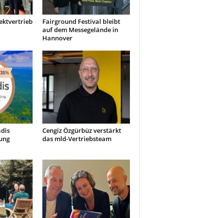
ektvertrieb
Fairground Festival bleibt
auf dem Messegelände in
Hannover
dis
Cengiz Özgürbüz verstärkt
ung
das mld-Vertriebsteam