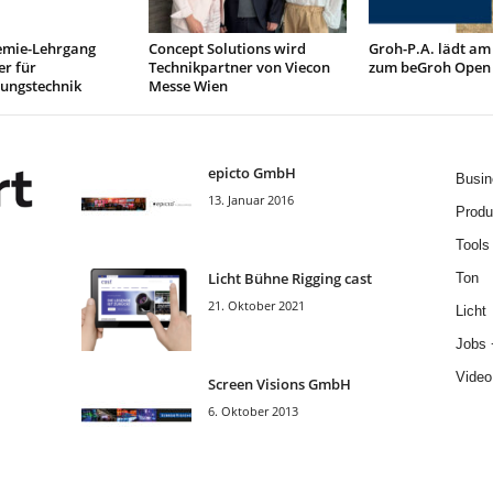
mie-Lehrgang
Concept Solutions wird
Groh-P.A. lädt am
r für
Technikpartner von Viecon
zum beGroh Open
tungstechnik
Messe Wien
epicto GmbH
Busin
13. Januar 2016
Produ
Tools
Licht Bühne Rigging cast
Ton
21. Oktober 2021
Licht
Jobs 
Video
Screen Visions GmbH
6. Oktober 2013