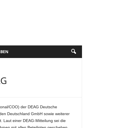
BEN
AG
ational/COO) der DEAG Deutsche
rden Deutschland GmbH sowie weiterer
 Laut einer DEAG-Mitteilung sei die
men mit allen Beteiligten geschehen.