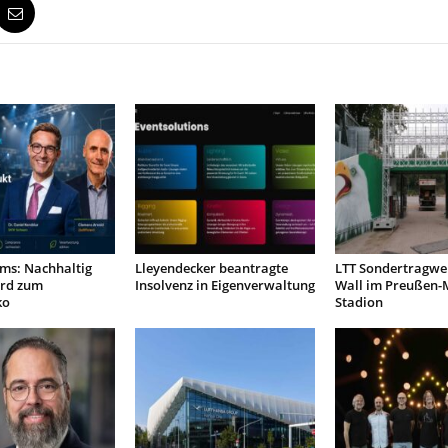
ms: Nachhaltig
Lleyendecker beantragte
LTT Sondertragwer
rd zum
Insolvenz in Eigenverwaltung
Wall im Preußen-
ko
Stadion