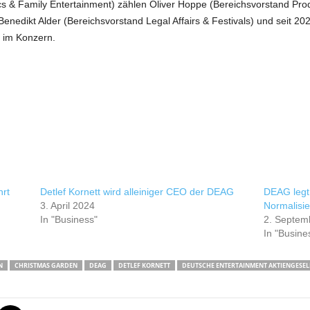
s & Family Entertainment) zählen Oliver Hoppe (Bereichsvorstand Produ
 Benedikt Alder (Bereichsvorstand Legal Affairs & Festivals) und seit 2
 im Konzern.
hrt
Detlef Kornett wird alleiniger CEO der DEAG
DEAG legt 
3. April 2024
Normalisi
In "Business"
2. Septem
In "Busine
N
CHRISTMAS GARDEN
DEAG
DETLEF KORNETT
DEUTSCHE ENTERTAINMENT AKTIENGESEL