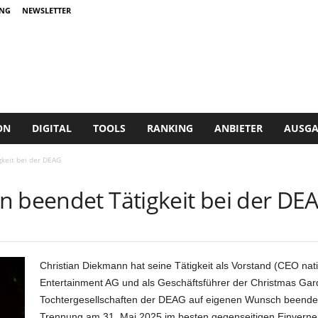
NG
NEWSLETTER
ON
DIGITAL
TOOLS
RANKING
ANBIETER
AUSGA
keit bei der DEAG
n beendet Tätigkeit bei der DE
Christian Diekmann hat seine Tätigkeit als Vorstand (CEO n
Entertainment AG und als Geschäftsführer der Christmas Ga
Tochtergesellschaften der DEAG auf eigenen Wunsch beendet.
Trennung am 31. Mai 2025 im besten gegenseitigen Einverneh