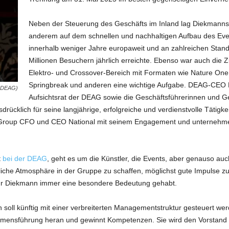
Neben der Steuerung des Geschäfts im Inland lag Diekmanns 
anderem auf dem schnellen und nachhaltigen Aufbau des Eve
innerhalb weniger Jahre europaweit und an zahlreichen Stand
Millionen Besuchern jährlich erreichte. Ebenso war auch die
Elektro- und Crossover-Bereich mit Formaten wie Nature One
Springbreak und anderen eine wichtige Aufgabe. DEAG-CEO De
: DEAG)
Aufsichtsrat der DEAG sowie die Geschäftsführerinnen und 
ücklich für seine langjährige, erfolgreiche und verdienstvolle Tätigk
oup CFO und CEO National mit seinem Engagement und unternehmerisc
t
bei der DEAG
, geht es um die Künstler, die Events, aber genauso au
liche Atmosphäre in der Gruppe zu schaffen, möglichst gute Impulse zu
ür Diekmann immer eine besondere Bedeutung gehabt.
l künftig mit einer verbreiterten Managementstruktur gesteuert werde
ensführung heran und gewinnt Kompetenzen. Sie wird den Vorstand kü