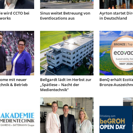
le wird CCTO bei
Sinus weitet Betreuung von
Ayrton startet Dir
tworks
Eventlocations aus
in Deutschland
ome mit neuer
Bellgardt lädt im Herbst zur
BenQ erhält EcoVa
chnik & Betrieb
„Spätlese – Nacht der
Bronze-Auszeichn
Medientechnik“