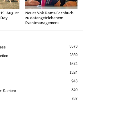
 19. August
Neues Vok Dams-Fachbuch
 Day
zu datengetriebenem
Eventmanagement
5573
ess
2859
ction
1574
1324
943
840
+ Karriere
787