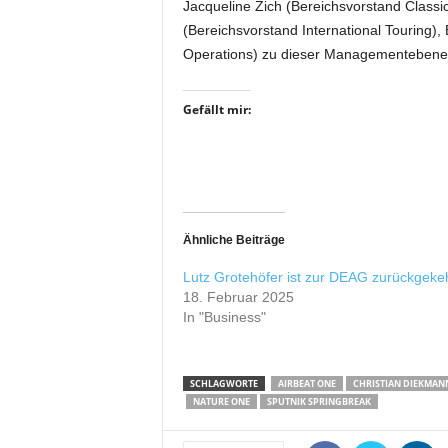
Jacqueline Zich (Bereichsvorstand Classic
r
(Bereichsvorstand International Touring),
o
d
Operations) zu dieser Managementebene
u
k
Gefällt mir:
t
i
o
n
e
n
Ähnliche Beiträge
Lutz Grotehöfer ist zur DEAG zurückgeke
18. Februar 2025
In "Business"
SCHLAGWORTE
AIRBEAT ONE
CHRISTIAN DIEKMAN
NATURE ONE
SPUTNIK SPRINGBREAK