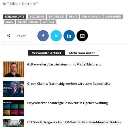
In "Jobs + Karriere"
SCHLAGWORTE
BLACKBIRD
BROADCAST
BSKYB
CHYRONHEGO
JAMIE DUNN
LAWO
OLIVER PARKER
VERTRIEB
Teilen
Verwandte Artikel
Mehr vom Autor
GLP erweitert Vertriebsteam mit Michel Malbranc
Green Claims: Nachhaltig werben wird zum Rechtsrisiko
Lleyendecker beantragte Insolvenz in Eigenverwaltung
LTT Sondertragwerk für LED-Wall im Preußen-Münster Stadion