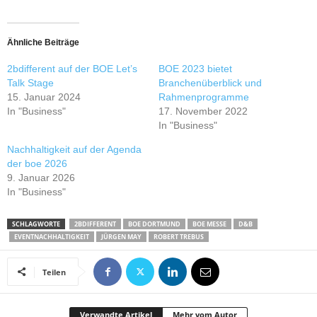
Ähnliche Beiträge
2bdifferent auf der BOE Let’s
BOE 2023 bietet
Talk Stage
Branchenüberblick und
15. Januar 2024
Rahmenprogramme
In "Business"
17. November 2022
In "Business"
Nachhaltigkeit auf der Agenda
der boe 2026
9. Januar 2026
In "Business"
SCHLAGWORTE
2BDIFFERENT
BOE DORTMUND
BOE MESSE
D&B
EVENTNACHHALTIGKEIT
JÜRGEN MAY
ROBERT TREBUS
Teilen
Verwandte Artikel
Mehr vom Autor