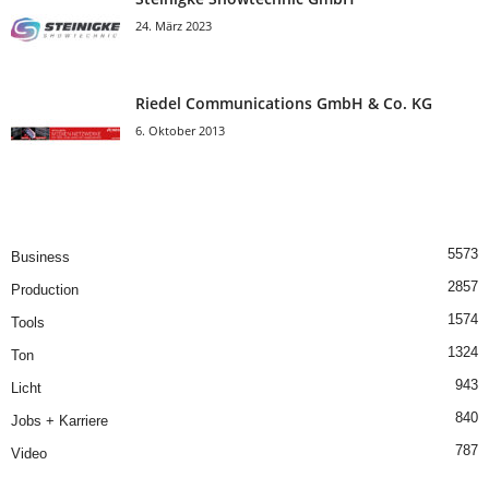
24. März 2023
Riedel Communica­tions GmbH & Co. KG
6. Oktober 2013
5573
Business
2857
Production
1574
Tools
1324
Ton
943
Licht
840
Jobs + Karriere
787
Video