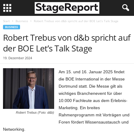
Start
Business
Robert Trebus von d&b spricht auf der BOE Let’s Talk Stage
BUSINESS
Robert Trebus von d&b spricht auf
der BOE Let’s Talk Stage
19. Dezember 2024
Am 15. und 16. Januar 2025 findet
die BOE International in der Messe
Dortmund statt. Die Messe gilt als
wichtiges Branchenevent für über
10.000 Fachleute aus dem Erlebnis-
Marketing. Ein breites
Robert Trebus (Foto: d&b)
Rahmenprogramm mit Vorträgen und
Foren fördert Wissensaustausch und
Networking.