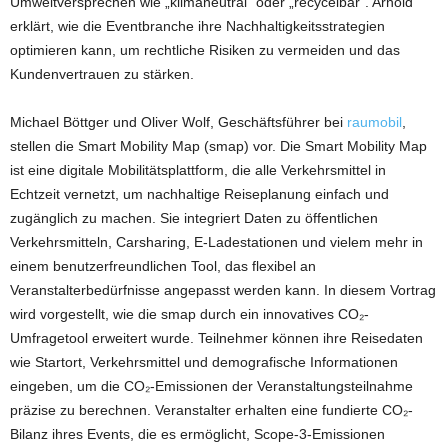
Umweltversprechen wie „klimaneutral“ oder „recycelbar“. Arnold
erklärt, wie die Eventbranche ihre Nachhaltigkeitsstrategien
optimieren kann, um rechtliche Risiken zu vermeiden und das
Kundenvertrauen zu stärken.
Michael Böttger und Oliver Wolf, Geschäftsführer bei
raumobil
,
stellen die Smart Mobility Map (smap) vor. Die Smart Mobility Map
ist eine digitale Mobilitätsplattform, die alle Verkehrsmittel in
Echtzeit vernetzt, um nachhaltige Reiseplanung einfach und
zugänglich zu machen. Sie integriert Daten zu öffentlichen
Verkehrsmitteln, Carsharing, E-Ladestationen und vielem mehr in
einem benutzerfreundlichen Tool, das flexibel an
Veranstalterbedürfnisse angepasst werden kann. In diesem Vortrag
wird vorgestellt, wie die smap durch ein innovatives CO₂-
Umfragetool erweitert wurde. Teilnehmer können ihre Reisedaten
wie Startort, Verkehrsmittel und demografische Informationen
eingeben, um die CO₂-Emissionen der Veranstaltungsteilnahme
präzise zu berechnen. Veranstalter erhalten eine fundierte CO₂-
Bilanz ihres Events, die es ermöglicht, Scope-3-Emissionen