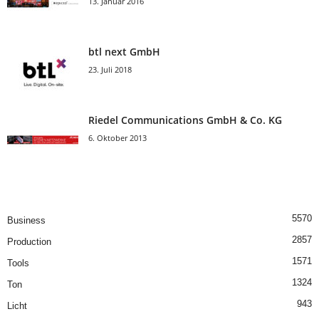
13. Januar 2016
btl next GmbH
23. Juli 2018
Riedel Communica­tions GmbH & Co. KG
6. Oktober 2013
5570
Business
2857
Production
1571
Tools
1324
Ton
943
Licht