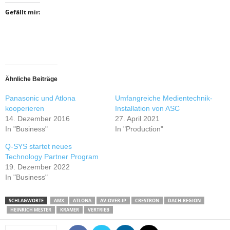
Gefällt mir:
Ähnliche Beiträge
Panasonic und Atlona
Umfangreiche Medientechnik-
kooperieren
Installation von ASC
14. Dezember 2016
27. April 2021
In "Business"
In "Production"
Q-SYS startet neues
Technology Partner Program
19. Dezember 2022
In "Business"
SCHLAGWORTE
AMX
ATLONA
AV-OVER-IP
CRESTRON
DACH-REGION
HEINRICH MESTER
KRAMER
VERTRIEB