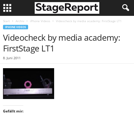
Start
Archiv
iPhone Videos
Videocheck by media academy: FirstStage LT1
IPHONE VIDEOS
Videocheck by media academy:
FirstStage LT1
8. Juni 2011
Gefällt mir: