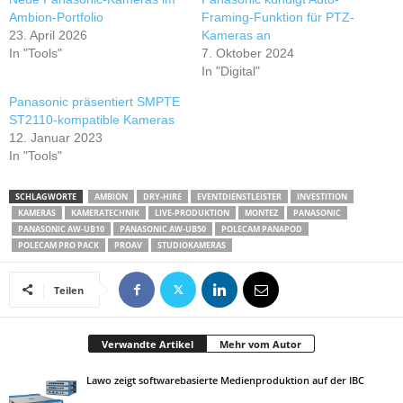
Ambion-Portfolio
Framing-Funktion für PTZ-
23. April 2026
Kameras an
In "Tools"
7. Oktober 2024
In "Digital"
Panasonic präsentiert SMPTE
ST2110-kompatible Kameras
12. Januar 2023
In "Tools"
SCHLAGWORTE
AMBION
DRY-HIRE
EVENTDIENSTLEISTER
INVESTITION
KAMERAS
KAMERATECHNIK
LIVE-PRODUKTION
MONTEZ
PANASONIC
PANASONIC AW-UB10
PANASONIC AW-UB50
POLECAM PANAPOD
POLECAM PRO PACK
PROAV
STUDIOKAMERAS
Teilen
Verwandte Artikel
Mehr vom Autor
Lawo zeigt softwarebasierte Medienproduktion auf der IBC