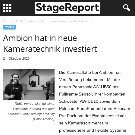
Start
Tools
Ambion hat in neue Kameratechnik investiert
TOOLS
Ambion hat in neue
Kameratechnik investiert
24. Oktober 2025
Die Kameraflotte bei Ambion hat
Verstärkung bekommen. Mit der
neuen Panasonic AW-UB50 mit
Fullframe-Sensor, ihrer kompakten
Schwester AW-UB10 sowie dem
Robin von Ambion mit einer
Polecam PanaPod und dem Polecam
Panasonic-Kamera und dem
Polecam Stativ-Ausleger mit Rig
Pro Pack hat der Eventdienstleister
(Foto: Ambion)
sein Kamerasortiment um
professionelle und flexible Systeme