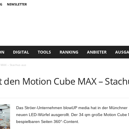
G
NEWSLETTER
ON
DIGITAL
TOOLS
RANKING
ANBIETER
AUSGA
 MAX – Stachus aus
t den Motion Cube MAX – Stach
Das Ströer-Unternehmen blowUP media hat in der Münchner 
neuen LED-Würfel ausgerollt. Der 34 qm große Motion Cube M
bespielbaren Seiten 360°-Content.