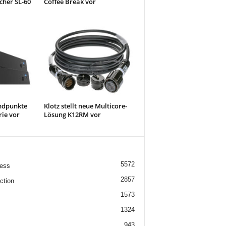
cher SL-60
Coffee Break vor
Endpunkte
Klotz stellt neue Multicore-
ie vor
Lösung K12RM vor
5572
ess
2857
ction
1573
1324
943