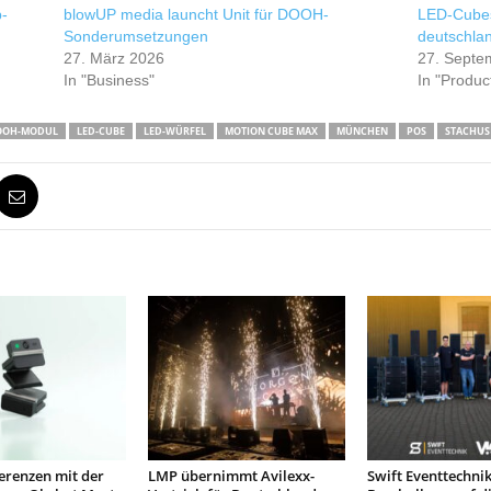
-
blowUP media launcht Unit für DOOH-
LED-Cubes
Sonderumsetzungen
deutschlan
27. März 2026
27. Septe
In "Business"
In "Produc
OOH-MODUL
LED-CUBE
LED-WÜRFEL
MOTION CUBE MAX
MÜNCHEN
POS
STACHUS
erenzen mit der
LMP übernimmt Avilexx-
Swift Eventtechnik 