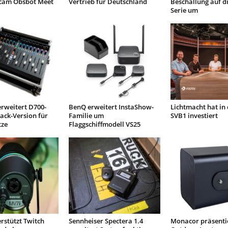
cam Obsbot Meet
Vertrieb für Deutschland
Beschallung auf di
Serie um
rweitert D700-
BenQ erweitert InstaShow-
Lichtmacht hat in
ack-Version für
Familie um
SVB1 investiert
tze
Flaggschiffmodell VS25
rstützt Twitch
Sennheiser Spectera 1.4
Monacor präsenti