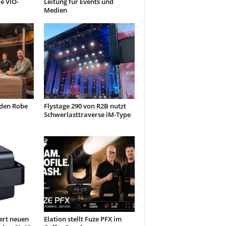
e VIO-
Leitung für Events und
Medien
 den Robe
Flystage 290 von R2B nutzt
Schwerlasttraverse iM-Type
ert neuen
Elation stellt Fuze PFX im