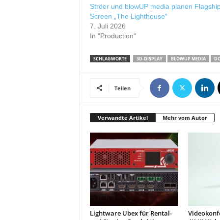
r
Ströer und blowUP media planen Flagship
o
Screen „The Lighthouse“
7. Juli 2026
d
In "Production"
u
k
t
SCHLAGWORTE
3D-DISPLAY
BLOWUP MEDIA
D
i
o
n
Teilen
e
n
Verwandte Artikel
Mehr vom Autor
Lightware Ubex für Rental-
Videokonf