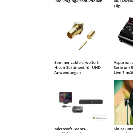
und Staging-Produktionen
4K-KI-Web
Flip
Sommer cable erweitert
Asparion e
Hicon-Sortiment für UHD-
Serie um R
Anwendungen
Live-Einsä
Microsoft Teams-
Shure unte