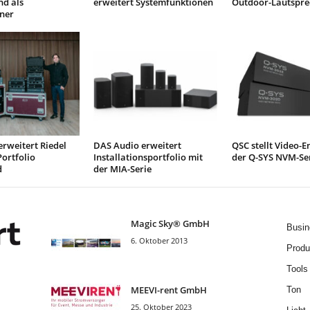
nd als
erweitert Systemfunktionen
Outdoor-Lautspre
ner
erweitert Riedel
DAS Audio erweitert
QSC stellt Video-
ortfolio
Installationsportfolio mit
der Q-SYS NVM-Ser
d
der MIA-Serie
Magic Sky® GmbH
Busin
6. Oktober 2013
Produ
Tools
MEEVI-rent GmbH
Ton
25. Oktober 2023