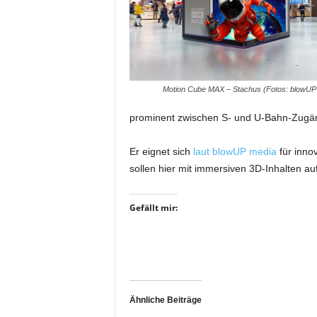
i
f
t
f
ü
r
Motion Cube MAX – Stachus (Fotos: blowUP
B
ü
prominent zwischen S- und U-Bahn-Zugäng
h
n
Er eignet sich
laut blowUP media
für innov
e
sollen hier mit immersiven 3D-Inhalten au
n
-
u
Gefällt mir:
n
d
S
h
o
w
Ähnliche Beiträge
p