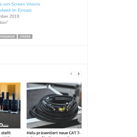
 von Screen Visions
dweit im Einsatz
mber 2019
tion"
 PASSAGEN
STRÖER
stellt
Helu präsentiert neue CAT 7-