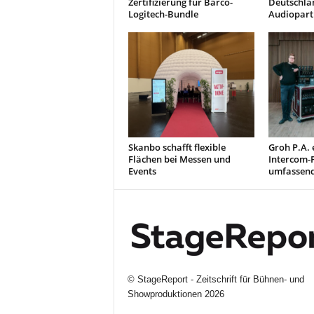
Zertifizierung für Barco-
Deutschla
Logitech-Bundle
Audiopart
Skanbo schafft flexible
Groh P.A. 
Flächen bei Messen und
Intercom-P
Events
umfassen
©
StageReport - Zeitschrift für Bühnen- und
Showproduktionen
2026