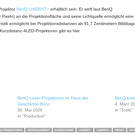
rojektor
BenQ LH600ST+
erhältlich sein. Er wirft laut BenQ
0 Pixeln) an die Projektionsfläche und seine Lichtquelle ermöglicht ein
tik ermöglicht bei Projektionsdistanzen ab 91,7 Zentimetern Bilddiago
urzdistanz-4LED-Projektoren gibt es hier.
BenQ Laser-Projektoren im Haus der
BenQ künd
Geschichte Bonn
4. März 2
30. Mai 2026
In "Tools"
In "Production"
SS-PROJEKTOREN
ENTERTAINMENT
KURZDISTANZ
LH600ST+
LW600ST+
PROAV
SHO