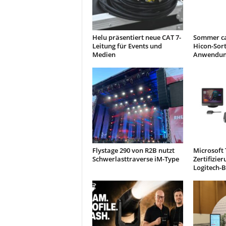
Helu präsentiert neue CAT 7-
Sommer ca
Leitung für Events und
Hicon-Sor
Medien
Anwendun
Flystage 290 von R2B nutzt
Microsoft
Schwerlasttraverse iM-Type
Zertifizie
Logitech-