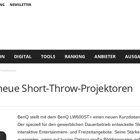
NG
NEWSLETTER
ON
DIGITAL
TOOLS
RANKING
ANBIETER
AUSGA
Projektoren
neue Short-Throw-Projektoren
BenQ stellt mit dem BenQ LW600ST+ einen neuen Kurzdistan
Der speziell für den gewerblichen Dauerbetrieb entwickelte S
interaktive Entertainment- und Freizeitangebote. Seine Stärke
ausspielen, wenn auf kurzer Distanz große Bilddiagonalen ge