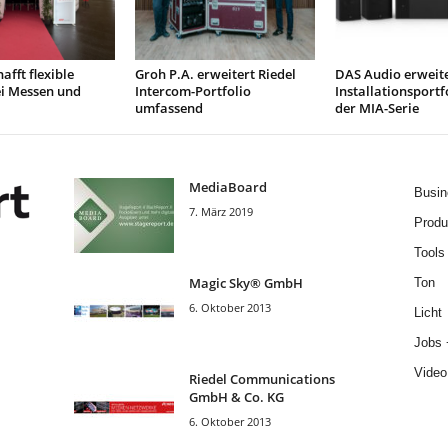
afft flexible
Groh P.A. erweitert Riedel
DAS Audio erweit
ei Messen und
Intercom-Portfolio
Installationsportf
umfassend
der MIA-Serie
MediaBoard
Busin
7. März 2019
Produ
Tools
Magic Sky® GmbH
Ton
6. Oktober 2013
Licht
Jobs 
Video
Riedel Communica­tions
GmbH & Co. KG
6. Oktober 2013