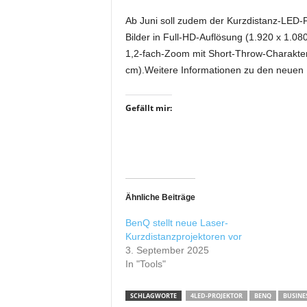
r
Ab Juni soll zudem der Kurzdistanz-LED-P
o
d
Bilder in Full-HD-Auflösung (1.920 x 1.08
u
1,2-fach-Zoom mit Short-Throw-Charakteris
k
cm).Weitere Informationen zu den neuen K
t
i
Gefällt mir:
o
n
e
n
Ähnliche Beiträge
BenQ stellt neue Laser-
Kurzdistanzprojektoren vor
3. September 2025
In "Tools"
SCHLAGWORTE
4LED-PROJEKTOR
BENQ
BUSINE