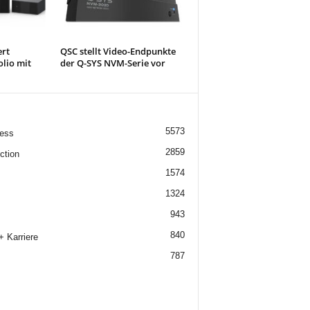
ert
QSC stellt Video-Endpunkte
olio mit
der Q-SYS NVM-Serie vor
5573
ess
2859
ction
1574
1324
943
840
+ Karriere
787