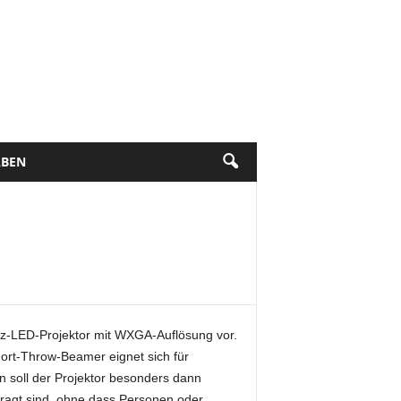
BEN
z-LED-Projektor mit WXGA-Auflösung vor.
hort-Throw-Beamer eignet sich für
n soll der Projektor besonders dann
fragt sind, ohne dass Personen oder