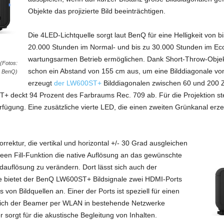
Objekte das projizierte Bild beeinträchtigen.
Die 4LED-Lichtquelle sorgt laut BenQ für eine Helligkeit von 
20.000 Stunden im Normal- und bis zu 30.000 Stunden im Eco
wartungsarmen Betrieb ermöglichen. Dank Short-Throw-Objekt
(Fotos:
schon ein Abstand von 155 cm aus, um eine Bilddiagonale von
BenQ)
erzeugt
der LW600ST+
Bilddiagonalen zwischen 60 und 200 Zo
ckt 94 Prozent des Farbraums Rec. 709 ab. Für die Projektion stehe
gung. Eine zusätzliche vierte LED, die einen zweiten Grünkanal erzeugt,
ektur, die vertikal und horizontal +/- 30 Grad ausgleichen
een Fill-Funktion die native Auflösung an das gewünschte
dauflösung zu verändern. Dort lässt sich auch der
te bietet der BenQ LW600ST+ Bildsignale zwei HDMI-Ports
on Bildquellen an. Einer der Ports ist speziell für einen
sich der Beamer per WLAN in bestehende Netzwerke
r sorgt für die akustische Begleitung von Inhalten.