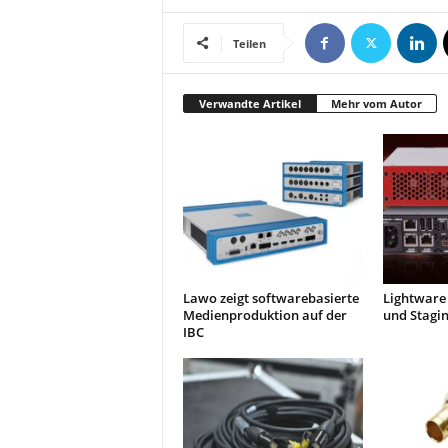
Teilen
Verwandte Artikel
Mehr vom Autor
Lawo zeigt softwarebasierte
Lightware 
Medienproduktion auf der
und Stagi
IBC