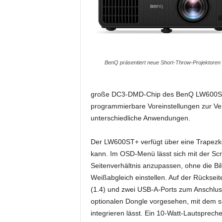
i
f
t
f
ü
r
BenQ präsentiert neue Short-Throw-Projektoren 
B
ü
h
große DC3-DMD-Chip des BenQ LW600ST+ de
n
programmierbare Voreinstellungen zur Verfü
e
unterschiedliche Anwendungen.
n
-
Der LW600ST+ verfügt über eine Trapezkorr
u
kann. Im OSD-Menü lässt sich mit der Scr
n
d
Seitenverhältnis anzupassen, ohne die Bil
S
Weißabgleich einstellen. Auf der Rücksei
h
(1.4) und zwei USB-A-Ports zum Anschluss v
o
optionalen Dongle vorgesehen, mit dem 
w
integrieren lässt. Ein 10-Watt-Lautspreche
p