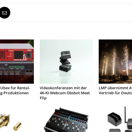
Ubex für Rental-
Videokonferenzen mit der
LMP übernimmt Av
ng-Produktionen
4K-KI-Webcam Obsbot Meet
Vertrieb für Deut
Flip