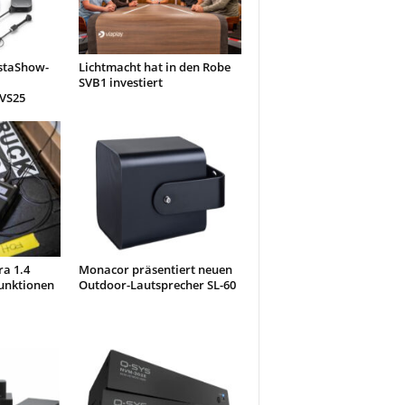
nstaShow-
Lichtmacht hat in den Robe
SVB1 investiert
 VS25
ra 1.4
Monacor präsentiert neuen
unktionen
Outdoor-Lautsprecher SL-60