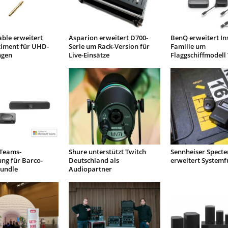
ble erweitert
Asparion erweitert D700-
BenQ erweitert I
timent für UHD-
Serie um Rack-Version für
Familie um
gen
Live-Einsätze
Flaggschiffmodell
 Teams-
Shure unterstützt Twitch
Sennheiser Specte
rung für Barco-
Deutschland als
erweitert Systemf
Bundle
Audiopartner