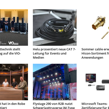
technik stellt
Helu präsentiert neue CAT 7-
Sommer cable erw
g auf die VIO-
Leitung für Events und
Hicon-Sortiment 
Medien
Anwendungen
 hat in den Robe
Flystage 290 von R2B nutzt
Microsoft Teams-
tiert
Schwerlasttraverse iM-Type
Zertifizierung für 