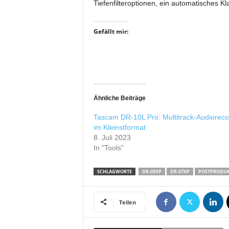
Tiefenfilteroptionen, ein automatisches K
r
o
d
Gefällt mir:
u
k
t
i
o
n
Ähnliche Beiträge
e
n
Tascam DR-10L Pro: Multitrack-Audioreco
im Kleinstformat
8. Juli 2023
In "Tools"
SCHLAGWORTE
DR-05XP
DR-07XP
POSTPRODUK
Teilen