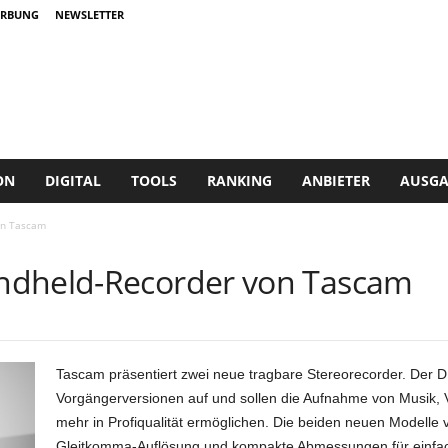
RBUNG
NEWSLETTER
ON
DIGITAL
TOOLS
RANKING
ANBIETER
AUSGA
on Tascam
ndheld-Recorder von Tascam
Tascam präsentiert zwei neue tragbare Stereorecorder. Der
Vorgängerversionen auf und sollen die Aufnahme von Musik, V
mehr in Profiqualität ermöglichen. Die beiden neuen Modelle 
Gleitkomma-Auflösung und kompakte Abmessungen für einfac