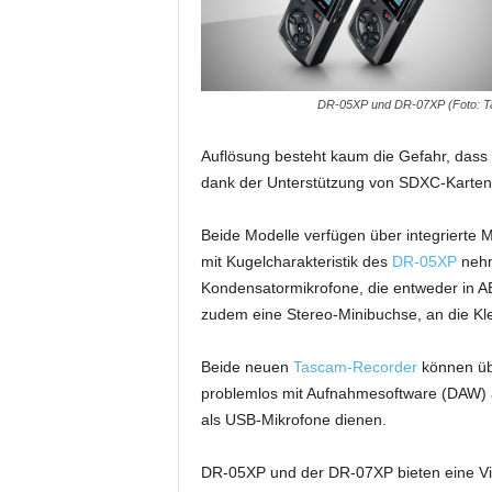
i
f
t
f
DR-05XP und DR-07XP (Foto: 
ü
r
Auflösung besteht kaum die Gefahr, dass
B
ü
dank der Unterstützung von SDXC-Karten 
h
n
Beide Modelle verfügen über integrierte 
e
mit Kugelcharakteristik des
DR-05XP
nehm
n
Kondensatormikrofone, die entweder in AB
-
zudem eine Stereo-Minibuchse, an die Kl
u
n
d
Beide neuen
Tascam-Recorder
können übe
S
problemlos mit Aufnahmesoftware (DAW)
h
als USB-Mikrofone dienen.
o
w
DR-05XP und der DR-07XP bieten eine Viel
p