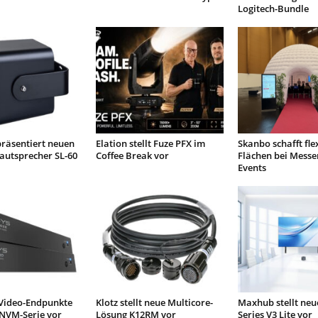
Logitech-Bundle
räsentiert neuen
Elation stellt Fuze PFX im
Skanbo schafft fle
autsprecher SL-60
Coffee Break vor
Flächen bei Messe
Events
 Video-Endpunkte
Klotz stellt neue Multicore-
Maxhub stellt neu
 NVM-Serie vor
Lösung K12RM vor
Series V3 Lite vor