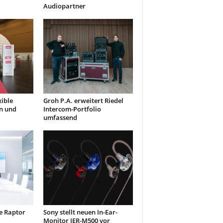
Audiopartner
xible
Groh P.A. erweitert Riedel
n und
Intercom-Portfolio
umfassend
e Raptor
Sony stellt neuen In-Ear-
Monitor IER-M500 vor