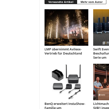
Verwandte Artikel
Mehr vom Autor
LMP übernimmt Avilexx-
Swift Event
Vertrieb für Deutschland
Beschallun
Serie um
BenQ erweitert InstaShow-
Lichtmacht
Familie um
SVB1 inves