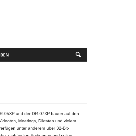
BEN
 DR-05XP und der DR-07XP bauen auf den
ideoton, Meetings, Diktaten und vielem
verfügen unter anderem über 32-Bit-
he, einhändige Bedienung und sollen