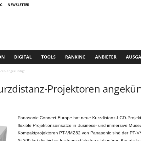
G
NEWSLETTER
ON
DIGITAL
TOOLS
RANKING
ANBIETER
AUSGA
oren angekündigt
rzdistanz-Projektoren angekün
Panasonic Connect Europe hat neue Kurzdistanz-LCD-Projekt
flexible Projektionseinsätze in Business- und immersive M
Kompaktprojektoren PT-VMZ82 von Panasonic sind der PT-
(6.200 lm) die bisher leistungsstärksten stationären Kurzdis