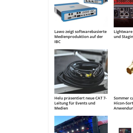
Lawo zeigt softwarebasierte
Lightware 
Medienproduktion auf der
und Stagi
IBC
Helu präsentiert neue CAT 7-
Sommer ca
Leitung für Events und
Hicon-Sor
Medien
Anwendun