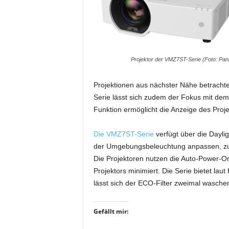
i
f
t
f
ü
Projektor der VMZ7ST-Serie (Foto: Pan
r
B
ü
Projektionen aus nächster Nähe betrachte
h
Serie lässt sich zudem der Fokus mit de
n
Funktion ermöglicht die Anzeige des Proj
e
n
Die VMZ7ST-Serie
verfügt über die Dayli
-
der Umgebungsbeleuchtung anpassen, zum
u
Die Projektoren nutzen die Auto-Power-O
n
d
Projektors minimiert. Die Serie bietet lau
S
lässt sich der ECO-Filter zweimal wasche
h
o
Gefällt mir:
w
p