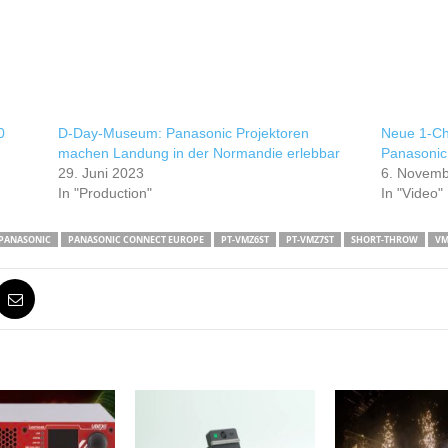
0
D-Day-Museum: Panasonic Projektoren
Neue 1-Ch
machen Landung in der Normandie erlebbar
Panasonic
29. Juni 2023
6. Novemb
In "Production"
In "Video"
PANASONIC
PANASONIC CONNECT EUROPE
PT-VMZ6ST
PT-VMZ7ST
SHORT-THROW
VM