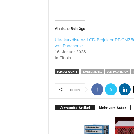
r
o
d
u
k
Ähnliche Beiträge
t
Ultrakurzdistanz-LCD-Projektor PT-CMZ5
i
von Panasonic
o
16. Januar 2023
n
In "Tools"
e
n
SCHLAGWORTE
KURZDISTANZ
LCD-PROJEKTOR
Teilen
Verwandte Artikel
Mehr vom Autor