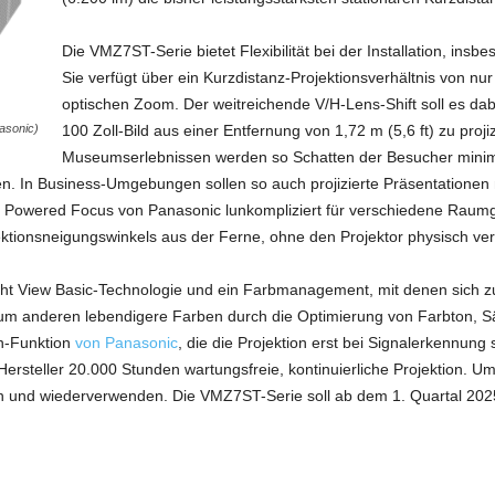
Die VMZ7ST-Serie bietet Flexibilität bei der Installation, ins
Sie verfügt über ein Kurzdistanz-Projektionsverhältnis von nu
optischen Zoom. Der weitreichende V/H-Lens-Shift soll es da
100 Zoll-Bild aus einer Entfernung von 1,72 m (5,6 ft) zu proj
asonic)
Museumserlebnissen werden so Schatten der Besucher minimie
n. In Business-Umgebungen sollen so auch projizierte Präsentationen
m Powered Focus von Panasonic lunkompliziert für verschiedene Raumg
ektionsneigungswinkels aus der Ferne, ohne den Projektor physisch ver
ght View Basic-Technologie und ein Farbmanagement, mit denen sich zu
 anderen lebendigere Farben durch die Optimierung von Farbton, Sä
n-Funktion
von Panasonic
, die die Projektion erst bei Signalerkennung
t Hersteller 20.000 Stunden wartungsfreie, kontinuierliche Projektion. U
n und wiederverwenden. Die VMZ7ST-Serie soll ab dem 1. Quartal 2025 