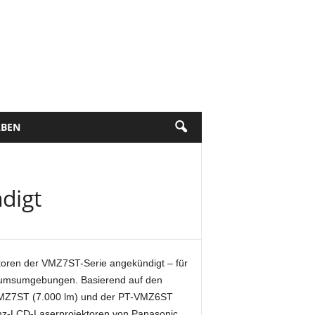
BEN
digt
oren der VMZ7ST-Serie angekündigt – für
useumsumgebungen. Basierend auf den
VMZ7ST (7.000 lm) und der PT-VMZ6ST
tanz-LCD-Laserprojektoren von Panasonic.