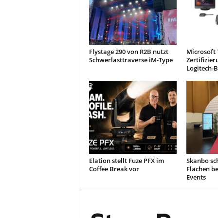
Flystage 290 von R2B nutzt
Microsoft
Schwerlasttraverse iM-Type
Zertifizie
Logitech-
Elation stellt Fuze PFX im
Skanbo sch
Coffee Break vor
Flächen b
Events