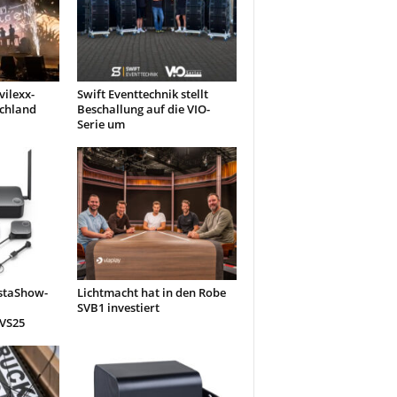
ilexx-
Swift Eventtechnik stellt
schland
Beschallung auf die VIO-
Serie um
nstaShow-
Lichtmacht hat in den Robe
SVB1 investiert
 VS25