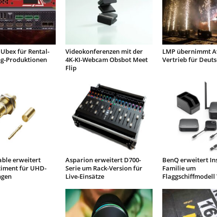
Ubex für Rental-
Videokonferenzen mit der
LMP übernimmt Av
ng-Produktionen
4K-KI-Webcam Obsbot Meet
Vertrieb für Deut
Flip
ble erweitert
Asparion erweitert D700-
BenQ erweitert I
timent für UHD-
Serie um Rack-Version für
Familie um
gen
Live-Einsätze
Flaggschiffmodell