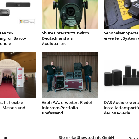
 Teams-
Shure unterstützt Twitch
Sennheiser Specte
rung für Barco-
Deutschland als
erweitert Systemf
Bundle
Audiopartner
afft flexible
Groh P.A. erweitert Riedel
DAS Audio erweit
ei Messen und
Intercom-Portfolio
Installationsportf
umfassend
der MIA-Serie
Steinigke Showtechnic GmbH