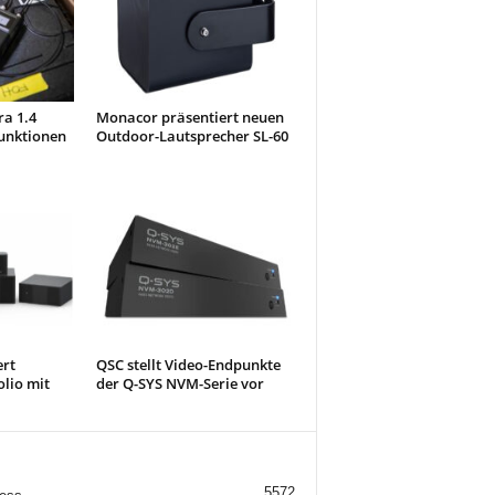
ra 1.4
Monacor präsentiert neuen
unktionen
Outdoor-Lautsprecher SL-60
ert
QSC stellt Video-Endpunkte
olio mit
der Q-SYS NVM-Serie vor
5572