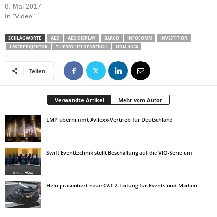
8. Mai 2017
In "Video"
SCHLAGWORTE
AED
AED DISPLAY
BARCO
INFOCOMM
INVESTITION
LASERPROJEKTOR
THIERRY HELDENBERGH
UDM-4K30
Teilen
Verwandte Artikel
Mehr vom Autor
LMP übernimmt Avilexx-Vertrieb für Deutschland
Swift Eventtechnik stellt Beschallung auf die VIO-Serie um
Helu präsentiert neue CAT 7-Leitung für Events und Medien