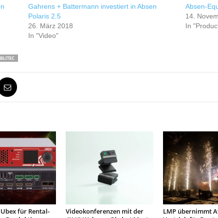
on
Gahrens + Battermann investiert in Absen
Absen-Equ
Polaris 2.5
14. Novem
26. März 2018
In "Produc
In "Video"
BLITEC
Ubex für Rental-
Videokonferenzen mit der
LMP übernimmt Av