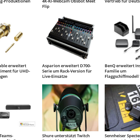
ng-Produktionen
4K-KI-Webcam Obsbot Meet
Vertrieb für Deut
Flip
ble erweitert
Asparion erweitert D700-
BenQ erweitert I
timent für UHD-
Serie um Rack-Version für
Familie um
gen
Live-Einsätze
Flaggschiffmodell
 Teams-
Shure unterstützt Twitch
Sennheiser Specte