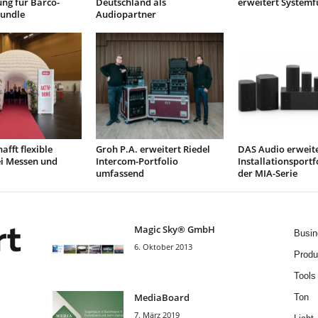
rung für Barco-
Deutschland als
erweitert Systemf
Bundle
Audiopartner
afft flexible
Groh P.A. erweitert Riedel
DAS Audio erweit
ei Messen und
Intercom-Portfolio
Installationsportf
umfassend
der MIA-Serie
Magic Sky® GmbH
Busin
6. Oktober 2013
Produ
Tools
MediaBoard
Ton
7. März 2019