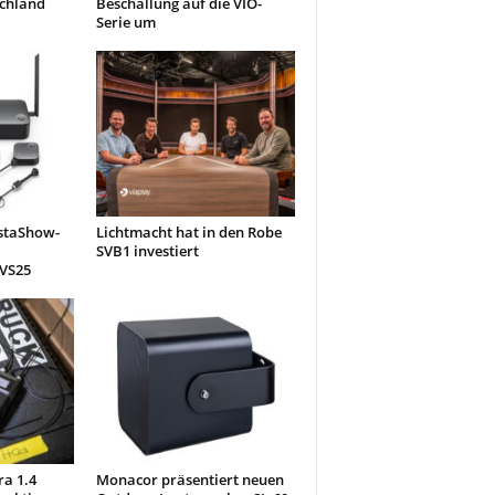
schland
Beschallung auf die VIO-
Serie um
nstaShow-
Lichtmacht hat in den Robe
SVB1 investiert
 VS25
ra 1.4
Monacor präsentiert neuen