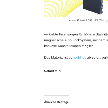
i
f
t
f
Absen Polaris 2.5 Pro V2 (Foto: p
ü
r
verklebte Pixel sorgen für höhere Stabili
B
ü
magnetische Auto-LockSystem, mit dem sic
h
konvexe Konstruktionen möglich.
n
e
Das Material ist bei
publitec
ab sofort ver
n
-
u
Gefällt mir:
n
d
S
h
o
w
Ähnliche Beiträge
p