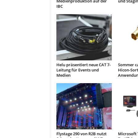
Medienproduktion auf der
und Stagi
IBC
Helu präsentiert neue CAT 7-
Sommer ca
Leitung für Events und
Hicon-Sor
Medien
Anwendun
Flystage 290 von R2B nutzt
Microsoft