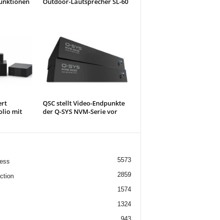
unktionen
Outdoor-Lautsprecher SL-60
ert
QSC stellt Video-Endpunkte
olio mit
der Q-SYS NVM-Serie vor
5573
ess
2859
ction
1574
1324
943