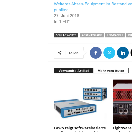
r
Weiteres Absen-Equipment im Bestand v
o
publitec
27. Juni 2018
d
In "LED"
u
k
t
SCHLAGWORTE
ABSEN POLARIS
LED-PANELS
PU
i
o
n
Teilen
e
n
Verwandte Artikel
Mehr vom Autor
Lawo zeigt softwarebasierte
Lightware 