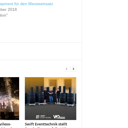
ipment für den Messeeinsatz
ber 2018
tion"
ilexx-
Swift Eventtechnik stellt