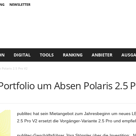
NG
NEWSLETTER
ON
DIGITAL
TOOLS
RANKING
ANBIETER
AUSGA
 Polaris 2.5 Pro V2
 Portfolio um Absen Polaris 2.5 
publitec hat sein Mietangebot zum Jahresbeginn um neues LE
2.5 Pro V2 ersetzt die Vorgänger-Variante 2.5 Pro und empfie
publitec-Geschäftsführer Jörg Stöppler über die Investition: „