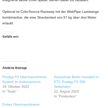
integrierte aktive DXM-Splitter stehen dabei zur Auswahl.
Optional ist ColorSource Raceway mit der WebPipe-Laststange
kombinierbar, die eine Streckenlast von 57 kg über drei Meter
erlaubt.
Gefällt mir:
Ähnliche Beiträge
Prodigy P2 Obermaschinerie-
Kantschule Berlin investiert in
System im Kulturzentrum
ETC Prodigy P2-300
19. Oktober 2022
Seilwinden
In "Tools"
22. August 2023
In "Production"
Erstes Obermaschinerie-