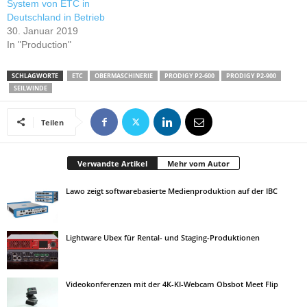
System von ETC in
Deutschland in Betrieb
30. Januar 2019
In "Production"
SCHLAGWORTE
ETC
OBERMASCHINERIE
PRODIGY P2-600
PRODIGY P2-900
SEILWINDE
Teilen
Verwandte Artikel
Mehr vom Autor
Lawo zeigt softwarebasierte Medienproduktion auf der IBC
Lightware Ubex für Rental- und Staging-Produktionen
Videokonferenzen mit der 4K-KI-Webcam Obsbot Meet Flip