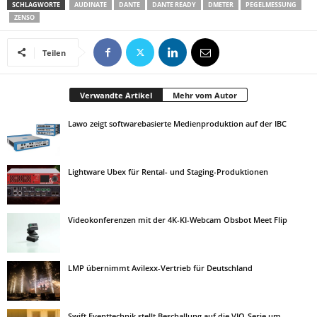
SCHLAGWORTE
AUDINATE
DANTE
DANTE READY
DMETER
PEGELMESSUNG
ZENSO
Teilen
Verwandte Artikel
Mehr vom Autor
Lawo zeigt softwarebasierte Medienproduktion auf der IBC
Lightware Ubex für Rental- und Staging-Produktionen
Videokonferenzen mit der 4K-KI-Webcam Obsbot Meet Flip
LMP übernimmt Avilexx-Vertrieb für Deutschland
Swift Eventtechnik stellt Beschallung auf die VIO-Serie um