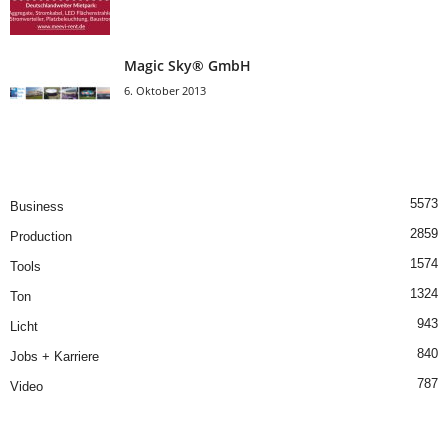
Magic Sky® GmbH
6. Oktober 2013
5573
Business
2859
Production
1574
Tools
1324
Ton
943
Licht
840
Jobs + Karriere
787
Video