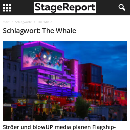
Start
Schlagworte
The Whale
Schlagwort: The Whale
Ströer und blowUP media planen Flagship-