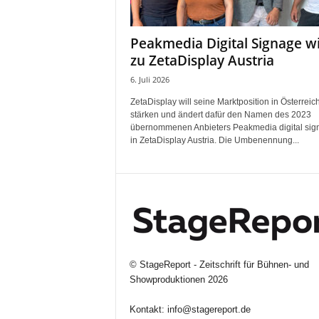
i
f
Peakmedia Digital Signage w
t
zu ZetaDisplay Austria
f
ü
6. Juli 2026
r
ZetaDisplay will seine Marktposition in Österreic
B
stärken und ändert dafür den Namen des 2023
ü
übernommenen Anbieters Peakmedia digital sig
h
in ZetaDisplay Austria. Die Umbenennung...
n
e
n
-
u
n
d
S
©
StageReport - Zeitschrift für Bühnen- und
h
Showproduktionen
2026
o
w
Kontakt:
info@stagereport.de
p