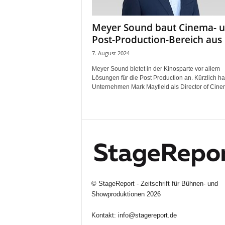
r
o
Meyer Sound baut Cinema- 
d
Post-Production-Bereich aus
u
k
7. August 2024
t
i
Meyer Sound bietet in der Kinosparte vor allem
Lösungen für die Post Production an. Kürzlich ha
o
Unternehmen Mark Mayfield als Director of Cinem
n
e
n
©
StageReport - Zeitschrift für Bühnen- und
Showproduktionen
2026
Kontakt:
info@stagereport.de