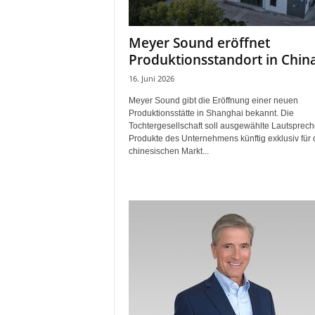
i
f
Meyer Sound eröffnet
t
Produktionsstandort in Chin
f
ü
16. Juni 2026
r
Meyer Sound gibt die Eröffnung einer neuen
B
Produktionsstätte in Shanghai bekannt. Die
ü
Tochtergesellschaft soll ausgewählte Lautsprech
h
Produkte des Unternehmens künftig exklusiv für
n
chinesischen Markt...
e
n
-
u
n
d
S
h
o
w
p