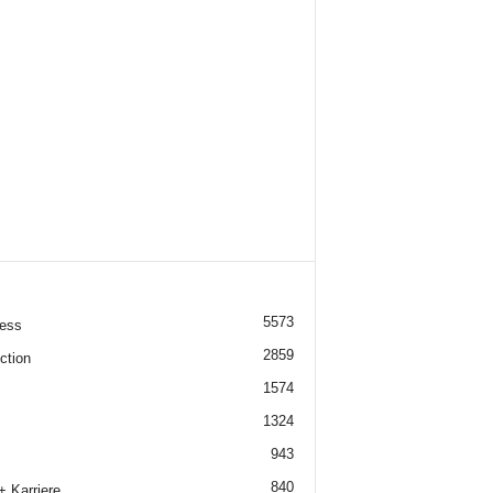
5573
ess
2859
ction
1574
1324
943
840
+ Karriere