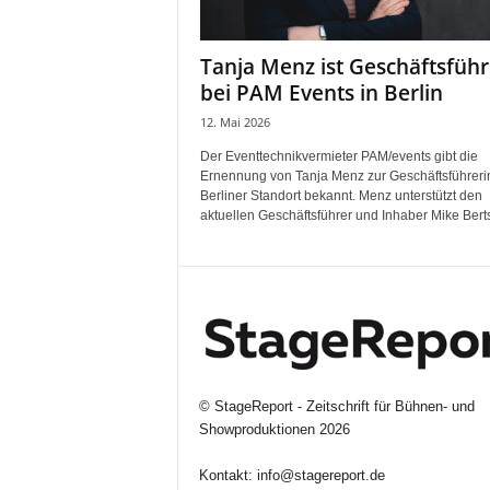
i
f
Tanja Menz ist Geschäftsführ
t
bei PAM Events in Berlin
f
ü
12. Mai 2026
r
Der Eventtechnikvermieter PAM/events gibt die
B
Ernennung von Tanja Menz zur Geschäftsführeri
ü
Berliner Standort bekannt. Menz unterstützt den
h
aktuellen Geschäftsführer und Inhaber Mike Berts
n
e
n
-
u
n
d
S
©
StageReport - Zeitschrift für Bühnen- und
h
Showproduktionen
2026
o
w
Kontakt:
info@stagereport.de
p