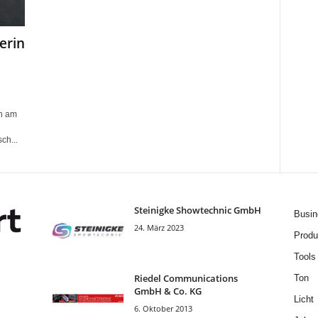
erin
n am
ch...
Steinigke Showtechnic GmbH
Busin
24. März 2023
Produ
Tools
Riedel Communica­tions
Ton
GmbH & Co. KG
Licht
6. Oktober 2013