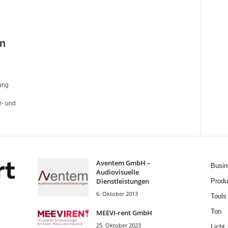
in
ung
r- und
Aventem GmbH –
Busin
Audiovisuelle
Dienstleistungen
Produ
6. Oktober 2013
Tools
Ton
MEEVI-rent GmbH
25. Oktober 2023
Licht