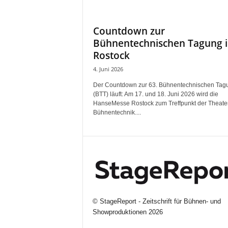
i
f
Countdown zur
t
Bühnentechnischen Tagung 
f
ü
Rostock
r
4. Juni 2026
B
ü
Der Countdown zur 63. Bühnentechnischen Tag
(BTT) läuft: Am 17. und 18. Juni 2026 wird die
h
HanseMesse Rostock zum Treffpunkt der Theate
n
Bühnentechnik....
e
n
-
u
n
d
S
h
©
StageReport - Zeitschrift für Bühnen- und
o
Showproduktionen
2026
w
p