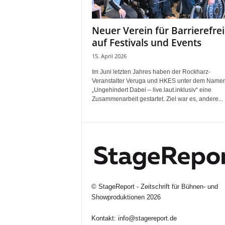
i
f
Neuer Verein für Barrierefrei
t
auf Festivals und Events
f
ü
15. April 2026
r
Im Juni letzten Jahres haben der Rockharz-
B
Veranstalter Veruga und HKES unter dem Name
ü
„Ungehindert Dabei – live.laut.inklusiv“ eine
h
Zusammenarbeit gestartet. Ziel war es, andere...
n
e
n
-
u
n
d
S
©
StageReport - Zeitschrift für Bühnen- und
h
Showproduktionen
2026
o
w
Kontakt:
info@stagereport.de
p