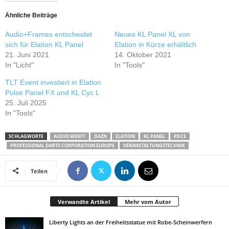
Ähnliche Beiträge
Audio+Frames entscheidet
Neues KL Panel XL von
sich für Elation KL Panel
Elation in Kürze erhältlich
21. Juni 2021
14. Oktober 2021
In "Licht"
In "Tools"
TLT Event investiert in Elation
Pulse Panel FX und KL Cyc L
25. Juli 2025
In "Tools"
SCHLAGWORTE
AUDIO WERFT
DAZN
ELATION
KL PANEL
PDCE
PROFESSIONAL DARTS CORPORATION EUROPE
VERANSTALTUNGSTECHNIK
Teilen
Verwandte Artikel
Mehr vom Autor
Liberty Lights an der Freiheitsstatue mit Robe-Scheinwerfern