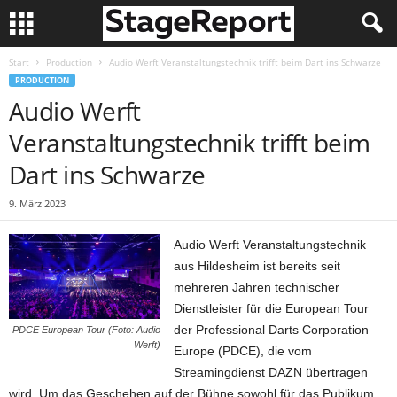
Start
Production
Audio Werft Veranstaltungstechnik trifft beim Dart ins Schwarze
PRODUCTION
Audio Werft
Veranstaltungstechnik trifft beim
Dart ins Schwarze
9. März 2023
Audio Werft Veranstaltungstechnik
aus Hildesheim ist bereits seit
mehreren Jahren technischer
Dienstleister für die European Tour
der Professional Darts Corporation
PDCE European Tour (Foto: Audio
Werft)
Europe (PDCE), die vom
Streamingdienst DAZN übertragen
wird. Um das Geschehen auf der Bühne sowohl für das Publikum