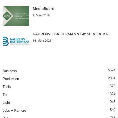
MediaBoard
7. März 2019
GAHRENS + BATTERMANN GmbH & Co. KG
14. März 2026
5574
Business
2861
Production
1575
Tools
1324
Ton
943
Licht
840
Jobs + Karriere
787