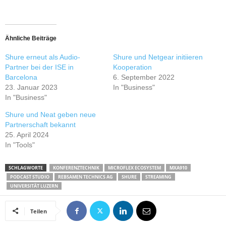
Ähnliche Beiträge
Shure erneut als Audio-
Shure und Netgear initiieren
Partner bei der ISE in
Kooperation
Barcelona
6. September 2022
23. Januar 2023
In "Business"
In "Business"
Shure und Neat geben neue
Partnerschaft bekannt
25. April 2024
In "Tools"
SCHLAGWORTE
KONFERENZTECHNIK
MICROFLEX ECOSYSTEM
MXA910
PODCAST STUDIO
REBSAMEN TECHNICS AG
SHURE
STREAMING
UNIVERSITÄT LUZERN
Teilen