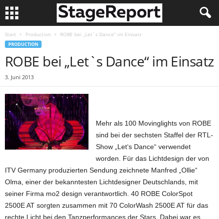
Start
Production
ROBE bei „Let`s Dance“ im Einsatz
PRODUCTION
ROBE bei „Let`s Dance“ im Einsatz
3. Juni 2013
Mehr als 100 Movinglights von ROBE
sind bei der sechsten Staffel der RTL-
Show „Let‘s Dance“ verwendet
worden. Für das Lichtdesign der von
ITV Germany produzierten Sendung zeichnete Manfred „Ollie“
Olma, einer der bekanntesten Lichtdesigner Deutschlands, mit
seiner Firma mo2 design verantwortlich. 40 ROBE ColorSpot
2500E AT sorgten zusammen mit 70 ColorWash 2500E AT für das
rechte Licht bei den Tanzperformances der Stars. Dabei war es