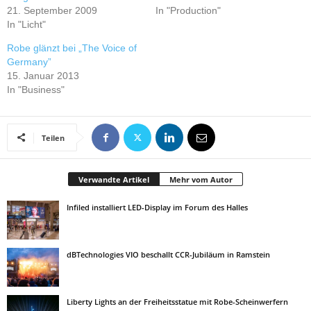
21. September 2009
In "Production"
In "Licht"
Robe glänzt bei „The Voice of
Germany”
15. Januar 2013
In "Business"
Teilen
Verwandte Artikel
Mehr vom Autor
Infiled installiert LED-Display im Forum des Halles
dBTechnologies VIO beschallt CCR-Jubiläum in Ramstein
Liberty Lights an der Freiheitsstatue mit Robe-Scheinwerfern