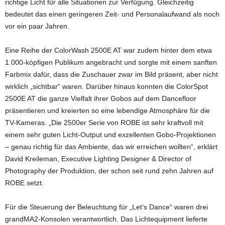
richtige Licht für alle Situationen zur Verfügung. Gleichzeitig
bedeutet das einen geringeren Zeit- und Personalaufwand als noch
vor ein paar Jahren.
Eine Reihe der ColorWash 2500E AT war zudem hinter dem etwa
1.000-köpfigen Publikum angebracht und sorgte mit einem sanften
Farbmix dafür, dass die Zuschauer zwar im Bild präsent, aber nicht
wirklich „sichtbar“ waren. Darüber hinaus konnten die ColorSpot
2500E AT die ganze Vielfalt ihrer Gobos auf dem Dancefloor
präsentieren und kreierten so eine lebendige Atmosphäre für die
TV-Kameras. „Die 2500er Serie von ROBE ist sehr kraftvoll mit
einem sehr guten Licht-Output und exzellenten Gobo-Projektionen
– genau richtig für das Ambiente, das wir erreichen wollten“, erklärt
David Kreileman, Executive Lighting Designer & Director of
Photography der Produktion, der schon seit rund zehn Jahren auf
ROBE setzt.
Für die Steuerung der Beleuchtung für „Let‘s Dance“ waren drei
grandMA2-Konsolen verantwortlich. Das Lichtequipment lieferte