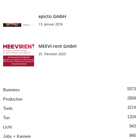
epicto GmbH
13. Januar 2016
MEEVI-rent GmbH
25. Oktober 2023
5573
Business
2859
Production
1574
Tools
1324
Ton
943
Licht
840
Jobs + Karriere