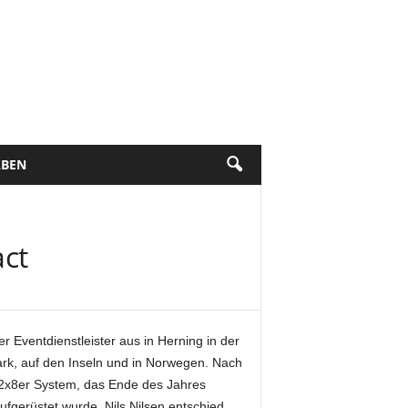
BEN
act
 Eventdienstleister aus in Herning in der
rk, auf den Inseln und in Norwegen. Nach
a 2x8er System, das Ende des Jahres
gerüstet wurde. Nils Nilsen entschied