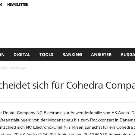
G
NEWSLETTER
ON
DIGITAL
TOOLS
RANKING
ANBIETER
AUSGA
ür Cohedra Compact
scheidet sich für Cohedra Comp
e Rental-Company NC Electronic zur Anwenderfamilie von HK Audio. Der
n Veranstaltungen: von der Modenschau bis zum Rockkonzert in Dänema
entschied sich NC Electronic-Chef Nils Nilsen zunächst für ein Cohedr
nd aus 20 HK Audio CDR 208 Topteilen und 20 CDR 210 Subwoofern auf