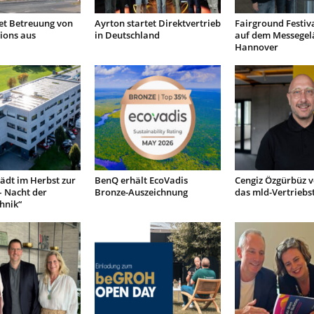
et Betreuung von
Ayrton startet Direktvertrieb
Fairground Festiva
ions aus
in Deutschland
auf dem Messegel
Hannover
lädt im Herbst zur
BenQ erhält EcoVadis
Cengiz Özgürbüz v
– Nacht der
Bronze-Auszeichnung
das mld-Vertrieb
hnik“