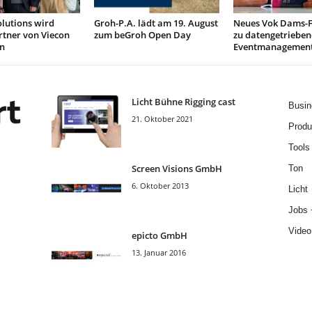
lutions wird
Groh-P.A. lädt am 19. August
Neues Vok Dams-
rtner von Viecon
zum beGroh Open Day
zu datengetriebe
n
Eventmanagemen
Licht Bühne Rigging cast
Busin
21. Oktober 2021
Produ
Tools
Screen Visions GmbH
Ton
6. Oktober 2013
Licht
Jobs 
Video
epicto GmbH
13. Januar 2016