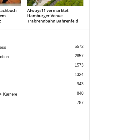
Fachbuch
Always11 vermarktet
nem
Hamburger Venue
t
Trabrennbahn Bahrenfeld
5572
ess
2857
ction
1573
1324
943
840
+ Karriere
787