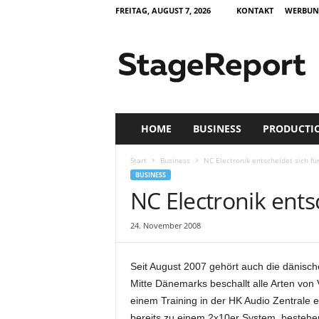
FREITAG, AUGUST 7, 2026
KONTAKT
WERBUN
S
t
a
g
e
R
e
HOME
BUSINESS
PRODUCTI
p
o
Start
Business
NC Electronik entscheidet sich f
r
BUSINESS
t
NC Electronik ent
–
Z
24. November 2008
e
i
t
Seit August 2007 gehört auch die dänisch
s
Mitte Dänemarks beschallt alle Arten vo
c
einem Training in der HK Audio Zentrale 
h
r
bereits zu einem 2x10er System, bestehe