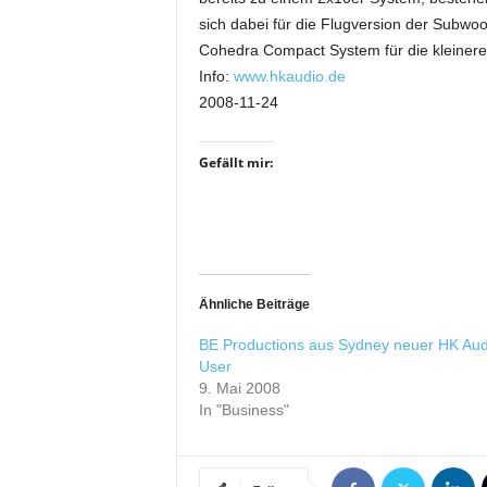
i
sich dabei für die Flugversion der Subwo
f
Cohedra Compact System für die kleinere
t
Info:
www.hkaudio.de
f
2008-11-24
ü
r
B
Gefällt mir:
ü
h
n
e
n
-
Ähnliche Beiträge
u
n
BE Productions aus Sydney neuer HK Aud
d
User
S
9. Mai 2008
h
In "Business"
o
w
p