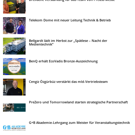
Telekom Dome mit neuer Leitung Technik & Betrieb
Bellgardt lädt im Herbst zur „Spätlese – Nacht der
Medientechnik“
BenQ erhält EcoVadis Bronze-Auszeichnung
Cengiz Özgürbüz verstärkt das mld-Vertriebsteam
PreZero und Tomorrowland starten strategische Partnerschaft
G+B Akademie-Lehrgang zum Meister für Veranstaltungstechnik