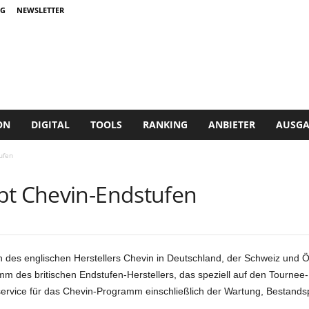
G
NEWSLETTER
ON
DIGITAL
TOOLS
RANKING
ANBIETER
AUSGA
ufen
bt Chevin-Endstufen
n des englischen Herstellers Chevin in Deutschland, der Schweiz und
 des britischen Endstufen-Herstellers, das speziell auf den Tournee-E
ice für das Chevin-Programm einschließ­lich der Wartung, Bestands