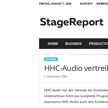
FREITAG, AUGUST 7, 2026
KONTAKT
WERBUN
S
t
a
g
e
R
e
HOME
BUSINESS
PRODUCTI
p
o
Start
Business
HHC-Audio vertreibt Chevin-Endst
r
BUSINESS
t
HHC-Audio vertrei
–
Z
6. September 2006
e
i
t
HHC-Audio hat den Vertrieb der Endstufe
s
Unternehmen führt das komplette Programm
c
übernimmt HHC-Audio auch den Kundenserv
h
r