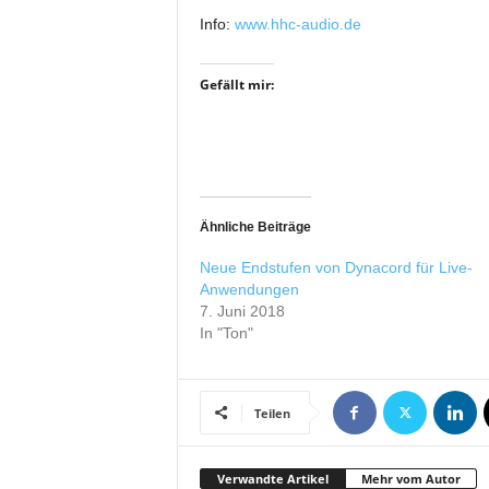
i
Info:
www.hhc-audio.de
f
t
Gefällt mir:
f
ü
r
B
ü
h
n
Ähnliche Beiträge
e
Neue Endstufen von Dynacord für Live-
n
Anwendungen
-
7. Juni 2018
u
In "Ton"
n
d
S
h
Teilen
o
w
p
Verwandte Artikel
Mehr vom Autor