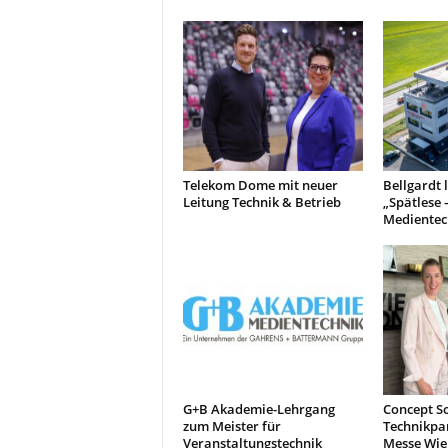
Telekom Dome mit neuer
Bellgardt 
Leitung Technik & Betrieb
„Spätlese 
Medientec
G+B Akademie-Lehrgang
Concept So
zum Meister für
Technikpa
Veranstaltungstechnik
Messe Wie