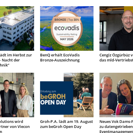
lädt im Herbst zur
BenQ erhält EcoVadis
Cengiz Özgürbüz v
– Nacht der
Bronze-Auszeichnung
das mld-Vertrieb
hnik“
lutions wird
Groh-P.A. lädt am 19. August
Neues Vok Dams-
rtner von Viecon
zum beGroh Open Day
zu datengetriebe
n
Eventmanagemen