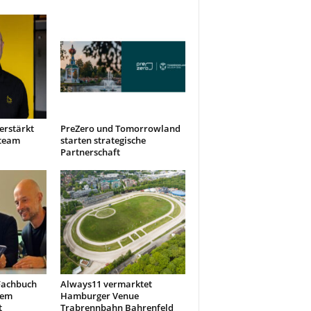
erstärkt
PreZero und Tomorrowland
steam
starten strategische
Partnerschaft
Fachbuch
Always11 vermarktet
nem
Hamburger Venue
t
Trabrennbahn Bahrenfeld