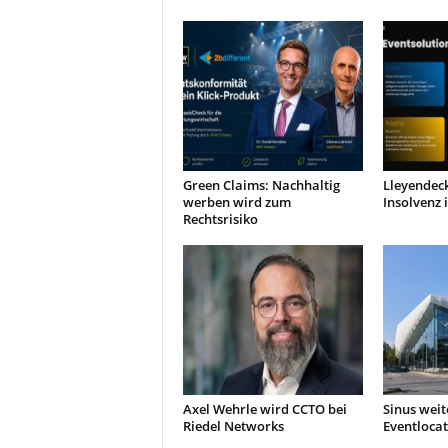
r
o
d
u
k
t
i
o
n
Green Claims: Nachhaltig
Lleyendec
e
werben wird zum
Insolvenz 
Rechtsrisiko
n
Axel Wehrle wird CCTO bei
Sinus weit
Riedel Networks
Eventlocat