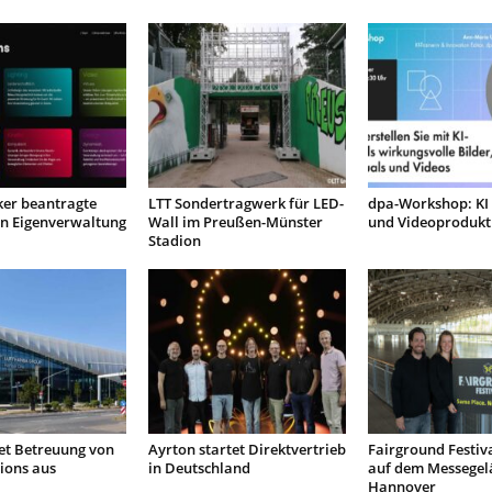
ker beantragte
LTT Sondertragwerk für LED-
dpa-Workshop: KI 
in Eigenverwaltung
Wall im Preußen-Münster
und Videoprodukt
Stadion
et Betreuung von
Ayrton startet Direktvertrieb
Fairground Festiva
ions aus
in Deutschland
auf dem Messegel
Hannover